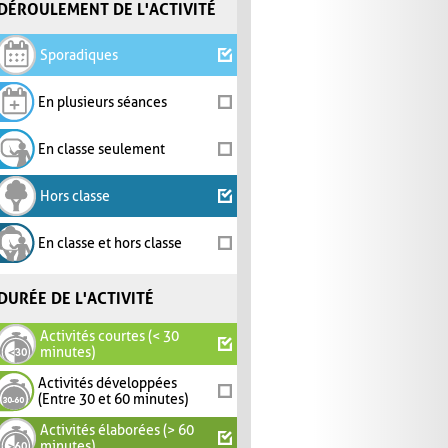
DÉROULEMENT DE L'ACTIVITÉ
Sporadiques
En plusieurs séances
En classe seulement
Hors classe
En classe et hors classe
DURÉE DE L'ACTIVITÉ
Activités courtes (< 30
minutes)
Activités développées
(Entre 30 et 60 minutes)
Activités élaborées (> 60
minutes)