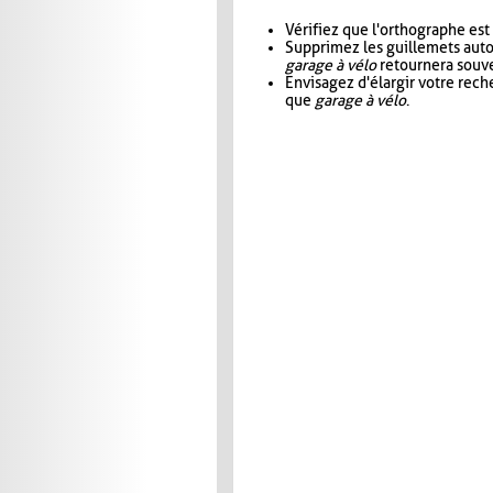
Vérifiez que l'orthographe est
Supprimez les guillemets aut
garage à vélo
retournera souve
Envisagez d'élargir votre rec
que
garage à vélo
.