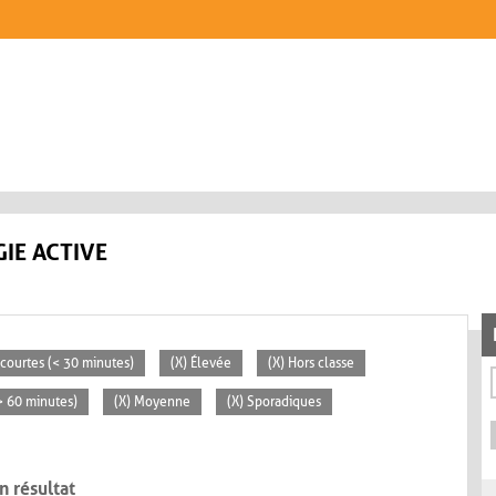
IE ACTIVE
s courtes (< 30 minutes)
(X) Élevée
(X) Hors classe
(> 60 minutes)
(X) Moyenne
(X) Sporadiques
n résultat