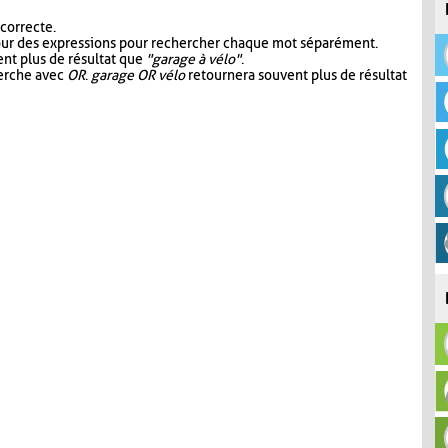
 correcte.
our des expressions pour rechercher chaque mot séparément.
nt plus de résultat que
"garage à vélo"
.
herche avec
OR
.
garage OR vélo
retournera souvent plus de résultat