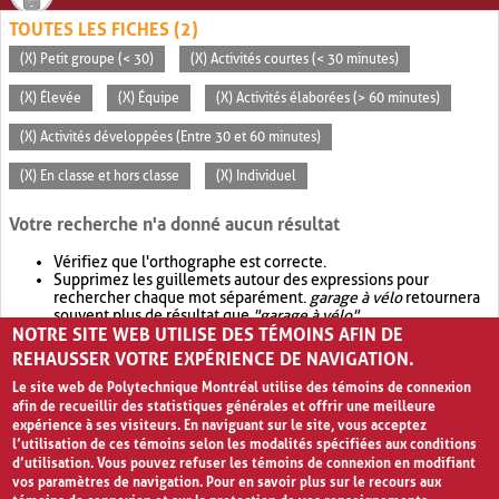
TOUTES LES FICHES (2)
(X) Petit groupe (< 30)
(X) Activités courtes (< 30 minutes)
(X) Élevée
(X) Équipe
(X) Activités élaborées (> 60 minutes)
(X) Activités développées (Entre 30 et 60 minutes)
(X) En classe et hors classe
(X) Individuel
Votre recherche n'a donné aucun résultat
Vérifiez que l'orthographe est correcte.
Supprimez les guillemets autour des expressions pour
rechercher chaque mot séparément.
garage à vélo
retournera
souvent plus de résultat que
"garage à vélo"
.
NOTRE SITE WEB UTILISE DES TÉMOINS AFIN DE
Envisagez d'élargir votre recherche avec
OR
.
garage OR vélo
retournera souvent plus de résultat que
garage à vélo
.
REHAUSSER VOTRE EXPÉRIENCE DE NAVIGATION.
Le site web de Polytechnique Montréal utilise des témoins de connexion
afin de recueillir des statistiques générales et offrir une meilleure
expérience à ses visiteurs. En naviguant sur le site, vous acceptez
l’utilisation de ces témoins selon les modalités spécifiées aux conditions
d’utilisation. Vous pouvez refuser les témoins de connexion en modifiant
vos paramètres de navigation. Pour en savoir plus sur le recours aux