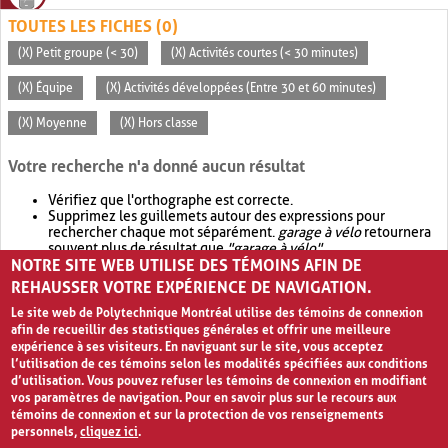
TOUTES LES FICHES (0)
(X) Petit groupe (< 30)
(X) Activités courtes (< 30 minutes)
(X) Équipe
(X) Activités développées (Entre 30 et 60 minutes)
(X) Moyenne
(X) Hors classe
Votre recherche n'a donné aucun résultat
Vérifiez que l'orthographe est correcte.
Supprimez les guillemets autour des expressions pour
rechercher chaque mot séparément.
garage à vélo
retournera
souvent plus de résultat que
"garage à vélo"
.
NOTRE SITE WEB UTILISE DES TÉMOINS AFIN DE
Envisagez d'élargir votre recherche avec
OR
.
garage OR vélo
retournera souvent plus de résultat que
garage à vélo
.
REHAUSSER VOTRE EXPÉRIENCE DE NAVIGATION.
Le site web de Polytechnique Montréal utilise des témoins de connexion
afin de recueillir des statistiques générales et offrir une meilleure
expérience à ses visiteurs. En naviguant sur le site, vous acceptez
l’utilisation de ces témoins selon les modalités spécifiées aux conditions
d’utilisation. Vous pouvez refuser les témoins de connexion en modifiant
vos paramètres de navigation. Pour en savoir plus sur le recours aux
témoins de connexion et sur la protection de vos renseignements
personnels,
cliquez ici
.
Avis de confidentialité et conditions d’utilisation