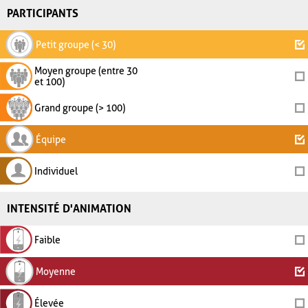
PARTICIPANTS
Petit groupe (< 30)
Moyen groupe (entre 30
et 100)
Grand groupe (> 100)
Équipe
Individuel
INTENSITÉ D'ANIMATION
Faible
Moyenne
Élevée