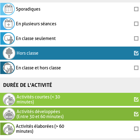
Sporadiques
En plusieurs séances
En classe seulement
Hors classe
En classe et hors classe
DURÉE DE L'ACTIVITÉ
Activités courtes (< 30
minutes)
Activités développées
(Entre 30 et 60 minutes)
Activités élaborées (> 60
minutes)