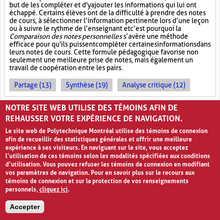
but de les compléter et d'y ajouter les informations qui lui ont
échappé. Certains élèves ont de la difficulté à prendre des notes
de cours, à sélectionner l’information pertinente lors d’une leçon
ou à suivre le rythme de l’enseignant et c’est pourquoi la
Comparaison des notes personnelles
s’avère une méthode
efficace pour qu'ils puissent compléter certaines informations dans
leurs notes de cours. Cette formule pédagogique favorise non
seulement une meilleure prise de notes, mais également un
travail de coopération entre les pairs.
Partage (13)
Synthèse (19)
Analyse critique (12)
NOTRE SITE WEB UTILISE DES TÉMOINS AFIN DE
PHILLIPS 6.6
REHAUSSER VOTRE EXPÉRIENCE DE NAVIGATION.
Le site web de Polytechnique Montréal utilise des témoins de connexion
afin de recueillir des statistiques générales et offrir une meilleure
expérience à ses visiteurs. En naviguant sur le site, vous acceptez
l’utilisation de ces témoins selon les modalités spécifiées aux conditions
d’utilisation. Vous pouvez refuser les témoins de connexion en modifiant
vos paramètres de navigation. Pour en savoir plus sur le recours aux
témoins de connexion et sur la protection de vos renseignements
personnels,
cliquez ici
.
Six personnes, six minutes!
0
Accepter
La méthode pédagogique
Phillips 6.6
consiste à répartir les élèves