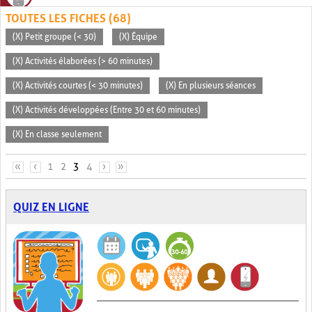
TOUTES LES FICHES (68)
(X) Petit groupe (< 30)
(X) Équipe
(X) Activités élaborées (> 60 minutes)
(X) Activités courtes (< 30 minutes)
(X) En plusieurs séances
(X) Activités développées (Entre 30 et 60 minutes)
(X) En classe seulement
PAGES
«
‹
1
2
3
4
›
»
QUIZ EN LIGNE