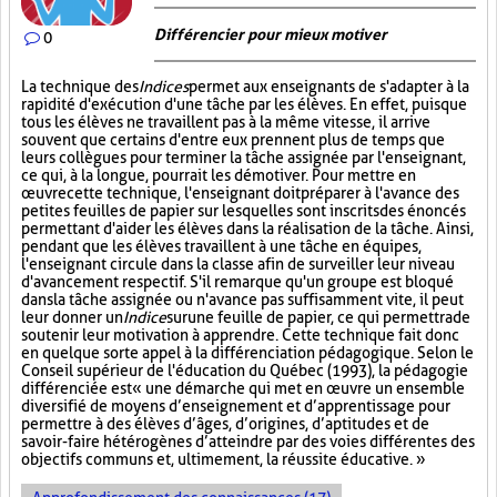
Différencier pour mieux motiver
0
La technique des
Indices
permet aux enseignants de s'adapter à la
rapidité d'exécution d'une tâche par les élèves. En effet, puisque
tous les élèves ne travaillent pas à la même vitesse, il arrive
souvent que certains d'entre eux prennent plus de temps que
leurs collègues pour terminer la tâche assignée par l'enseignant,
ce qui, à la longue, pourrait les démotiver. Pour mettre en
œuvre cette technique, l'enseignant doit préparer à l'avance des
petites feuilles de papier sur lesquelles sont inscrits des énoncés
permettant d'aider les élèves dans la réalisation de la tâche. Ainsi,
pendant que les élèves travaillent à une tâche en équipes,
l'enseignant circule dans la classe afin de surveiller leur niveau
d'avancement respectif. S'il remarque qu'un groupe est bloqué
dans la tâche assignée ou n'avance pas suffisamment vite, il peut
leur donner un
Indice
sur
une feuille de papier, ce qui permettra de
soutenir leur motivation à apprendre. Cette technique fait donc
en quelque sorte appel à la différenciation pédagogique. Selon le
Conseil supérieur de l'éducation du Québec (1993), la pédagogie
différenciée est « une démarche qui met en œuvre un ensemble
diversifié de moyens d’enseignement et d’apprentissage pour
permettre à des élèves d’âges, d’origines, d’aptitudes et de
savoir-faire hétérogènes d’atteindre par des voies différentes des
objectifs communs et, ultimement, la réussite éducative. »