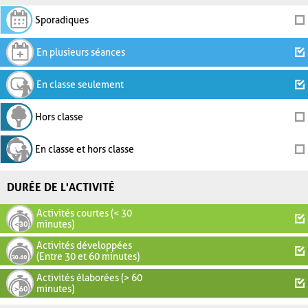
Sporadiques
En plusieurs séances
En classe seulement
Hors classe
En classe et hors classe
DURÉE DE L'ACTIVITÉ
Activités courtes (< 30
minutes)
Activités développées
(Entre 30 et 60 minutes)
Activités élaborées (> 60
minutes)