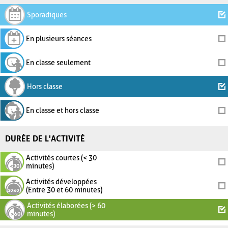
Sporadiques
En plusieurs séances
En classe seulement
Hors classe
En classe et hors classe
DURÉE DE L'ACTIVITÉ
Activités courtes (< 30
minutes)
Activités développées
(Entre 30 et 60 minutes)
Activités élaborées (> 60
minutes)