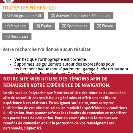
TOUTES LES FICHES (15)
(X) Petit groupe (< 30)
(X) Activités élaborées (> 60 minutes)
(X) Moyenne
(X) Équipe
(X) Sporadiques
(X) Élevée
(X) Hors classe
Votre recherche n'a donné aucun résultat
Vérifiez que l'orthographe est correcte.
Supprimez les guillemets autour des expressions pour
rechercher chaque mot séparément.
garage à vélo
retournera
souvent plus de résultat que
"garage à vélo"
.
NOTRE SITE WEB UTILISE DES TÉMOINS AFIN DE
Envisagez d'élargir votre recherche avec
OR
.
garage OR vélo
retournera souvent plus de résultat que
garage à vélo
.
REHAUSSER VOTRE EXPÉRIENCE DE NAVIGATION.
Le site web de Polytechnique Montréal utilise des témoins de connexion
afin de recueillir des statistiques générales et offrir une meilleure
expérience à ses visiteurs. En naviguant sur le site, vous acceptez
l’utilisation de ces témoins selon les modalités spécifiées aux conditions
d’utilisation. Vous pouvez refuser les témoins de connexion en modifiant
vos paramètres de navigation. Pour en savoir plus sur le recours aux
témoins de connexion et sur la protection de vos renseignements
personnels,
cliquez ici
.
Avis de confidentialité et conditions d’utilisation