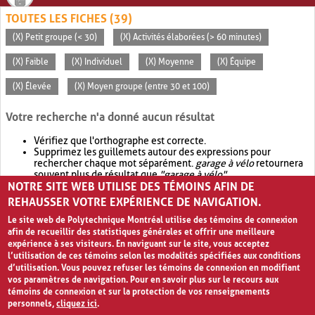
TOUTES LES FICHES (39)
(X) Petit groupe (< 30)
(X) Activités élaborées (> 60 minutes)
(X) Faible
(X) Individuel
(X) Moyenne
(X) Équipe
(X) Élevée
(X) Moyen groupe (entre 30 et 100)
Votre recherche n'a donné aucun résultat
Vérifiez que l'orthographe est correcte.
Supprimez les guillemets autour des expressions pour
rechercher chaque mot séparément.
garage à vélo
retournera
souvent plus de résultat que
"garage à vélo"
.
NOTRE SITE WEB UTILISE DES TÉMOINS AFIN DE
Envisagez d'élargir votre recherche avec
OR
.
garage OR vélo
retournera souvent plus de résultat que
garage à vélo
.
REHAUSSER VOTRE EXPÉRIENCE DE NAVIGATION.
Le site web de Polytechnique Montréal utilise des témoins de connexion
afin de recueillir des statistiques générales et offrir une meilleure
expérience à ses visiteurs. En naviguant sur le site, vous acceptez
l’utilisation de ces témoins selon les modalités spécifiées aux conditions
d’utilisation. Vous pouvez refuser les témoins de connexion en modifiant
vos paramètres de navigation. Pour en savoir plus sur le recours aux
témoins de connexion et sur la protection de vos renseignements
personnels,
cliquez ici
.
Avis de confidentialité et conditions d’utilisation