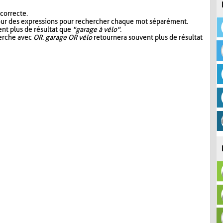
 correcte.
our des expressions pour rechercher chaque mot séparément.
nt plus de résultat que
"garage à vélo"
.
herche avec
OR
.
garage OR vélo
retournera souvent plus de résultat