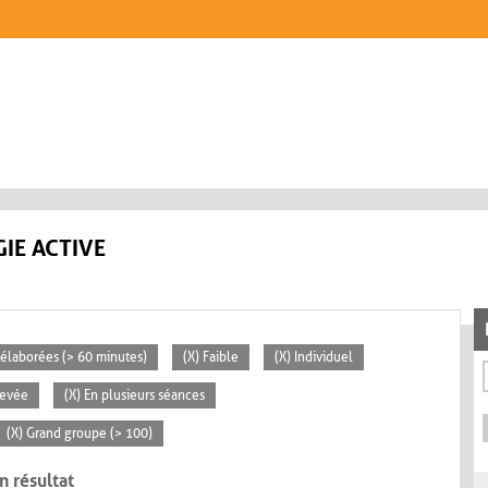
IE ACTIVE
s élaborées (> 60 minutes)
(X) Faible
(X) Individuel
levée
(X) En plusieurs séances
(X) Grand groupe (> 100)
n résultat