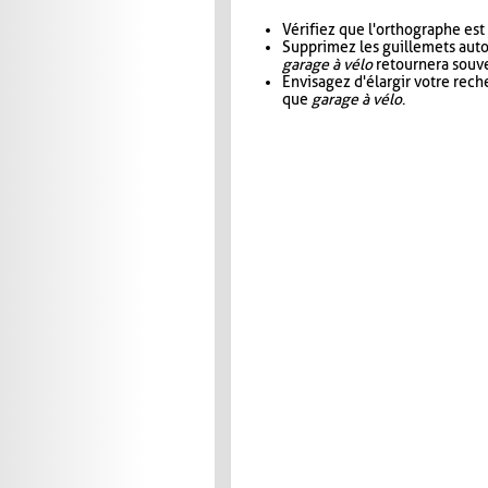
Vérifiez que l'orthographe est
Supprimez les guillemets aut
garage à vélo
retournera souve
Envisagez d'élargir votre rec
que
garage à vélo
.