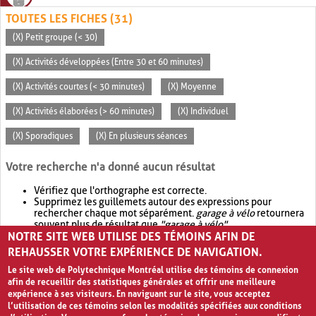
TOUTES LES FICHES (31)
(X) Petit groupe (< 30)
(X) Activités développées (Entre 30 et 60 minutes)
(X) Activités courtes (< 30 minutes)
(X) Moyenne
(X) Activités élaborées (> 60 minutes)
(X) Individuel
(X) Sporadiques
(X) En plusieurs séances
Votre recherche n'a donné aucun résultat
Vérifiez que l'orthographe est correcte.
Supprimez les guillemets autour des expressions pour
rechercher chaque mot séparément.
garage à vélo
retournera
souvent plus de résultat que
"garage à vélo"
.
NOTRE SITE WEB UTILISE DES TÉMOINS AFIN DE
Envisagez d'élargir votre recherche avec
OR
.
garage OR vélo
retournera souvent plus de résultat que
garage à vélo
.
REHAUSSER VOTRE EXPÉRIENCE DE NAVIGATION.
Le site web de Polytechnique Montréal utilise des témoins de connexion
afin de recueillir des statistiques générales et offrir une meilleure
expérience à ses visiteurs. En naviguant sur le site, vous acceptez
l’utilisation de ces témoins selon les modalités spécifiées aux conditions