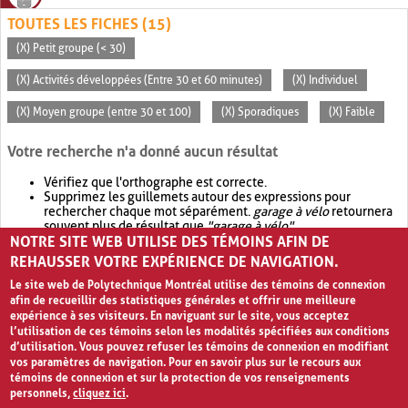
TOUTES LES FICHES (15)
(X) Petit groupe (< 30)
(X) Activités développées (Entre 30 et 60 minutes)
(X) Individuel
(X) Moyen groupe (entre 30 et 100)
(X) Sporadiques
(X) Faible
Votre recherche n'a donné aucun résultat
Vérifiez que l'orthographe est correcte.
Supprimez les guillemets autour des expressions pour
rechercher chaque mot séparément.
garage à vélo
retournera
souvent plus de résultat que
"garage à vélo"
.
NOTRE SITE WEB UTILISE DES TÉMOINS AFIN DE
Envisagez d'élargir votre recherche avec
OR
.
garage OR vélo
retournera souvent plus de résultat que
garage à vélo
.
REHAUSSER VOTRE EXPÉRIENCE DE NAVIGATION.
Le site web de Polytechnique Montréal utilise des témoins de connexion
afin de recueillir des statistiques générales et offrir une meilleure
expérience à ses visiteurs. En naviguant sur le site, vous acceptez
l’utilisation de ces témoins selon les modalités spécifiées aux conditions
d’utilisation. Vous pouvez refuser les témoins de connexion en modifiant
vos paramètres de navigation. Pour en savoir plus sur le recours aux
témoins de connexion et sur la protection de vos renseignements
personnels,
cliquez ici
.
Avis de confidentialité et conditions d’utilisation