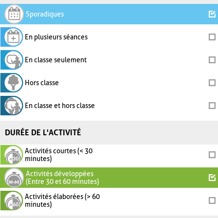
Sporadiques
En plusieurs séances
En classe seulement
Hors classe
En classe et hors classe
DURÉE DE L'ACTIVITÉ
Activités courtes (< 30
minutes)
Activités développées
(Entre 30 et 60 minutes)
Activités élaborées (> 60
minutes)