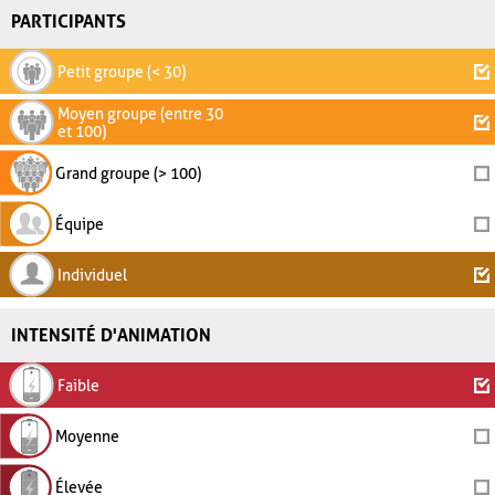
PARTICIPANTS
Petit groupe (< 30)
Moyen groupe (entre 30
et 100)
Grand groupe (> 100)
Équipe
Individuel
INTENSITÉ D'ANIMATION
Faible
Moyenne
Élevée