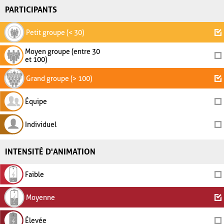
PARTICIPANTS
Petit groupe (< 30)
Moyen groupe (entre 30
et 100)
Grand groupe (> 100)
Équipe
Individuel
INTENSITÉ D'ANIMATION
Faible
Moyenne
Élevée