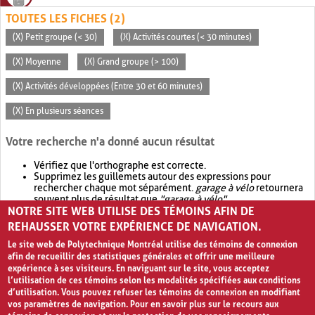
TOUTES LES FICHES (2)
(X) Petit groupe (< 30)
(X) Activités courtes (< 30 minutes)
(X) Moyenne
(X) Grand groupe (> 100)
(X) Activités développées (Entre 30 et 60 minutes)
(X) En plusieurs séances
Votre recherche n'a donné aucun résultat
Vérifiez que l'orthographe est correcte.
Supprimez les guillemets autour des expressions pour
rechercher chaque mot séparément.
garage à vélo
retournera
souvent plus de résultat que
"garage à vélo"
.
NOTRE SITE WEB UTILISE DES TÉMOINS AFIN DE
Envisagez d'élargir votre recherche avec
OR
.
garage OR vélo
retournera souvent plus de résultat que
garage à vélo
.
REHAUSSER VOTRE EXPÉRIENCE DE NAVIGATION.
Le site web de Polytechnique Montréal utilise des témoins de connexion
afin de recueillir des statistiques générales et offrir une meilleure
expérience à ses visiteurs. En naviguant sur le site, vous acceptez
l’utilisation de ces témoins selon les modalités spécifiées aux conditions
d’utilisation. Vous pouvez refuser les témoins de connexion en modifiant
vos paramètres de navigation. Pour en savoir plus sur le recours aux