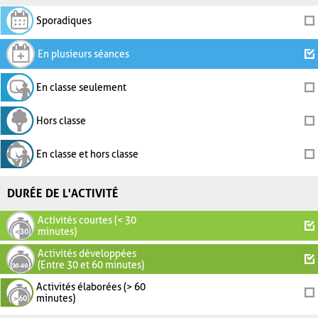
Sporadiques
En plusieurs séances
En classe seulement
Hors classe
En classe et hors classe
DURÉE DE L'ACTIVITÉ
Activités courtes (< 30
minutes)
Activités développées
(Entre 30 et 60 minutes)
Activités élaborées (> 60
minutes)