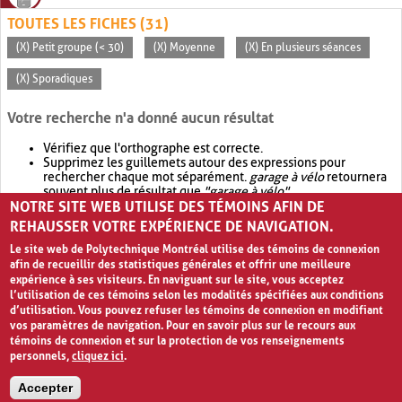
TOUTES LES FICHES (31)
(X) Petit groupe (< 30)
(X) Moyenne
(X) En plusieurs séances
(X) Sporadiques
Votre recherche n'a donné aucun résultat
Vérifiez que l'orthographe est correcte.
Supprimez les guillemets autour des expressions pour
rechercher chaque mot séparément.
garage à vélo
retournera
souvent plus de résultat que
"garage à vélo"
.
NOTRE SITE WEB UTILISE DES TÉMOINS AFIN DE
Envisagez d'élargir votre recherche avec
OR
.
garage OR vélo
retournera souvent plus de résultat que
garage à vélo
.
REHAUSSER VOTRE EXPÉRIENCE DE NAVIGATION.
Le site web de Polytechnique Montréal utilise des témoins de connexion
afin de recueillir des statistiques générales et offrir une meilleure
expérience à ses visiteurs. En naviguant sur le site, vous acceptez
l’utilisation de ces témoins selon les modalités spécifiées aux conditions
d’utilisation. Vous pouvez refuser les témoins de connexion en modifiant
vos paramètres de navigation. Pour en savoir plus sur le recours aux
témoins de connexion et sur la protection de vos renseignements
personnels,
cliquez ici
.
Avis de confidentialité et conditions d’utilisation
Accepter