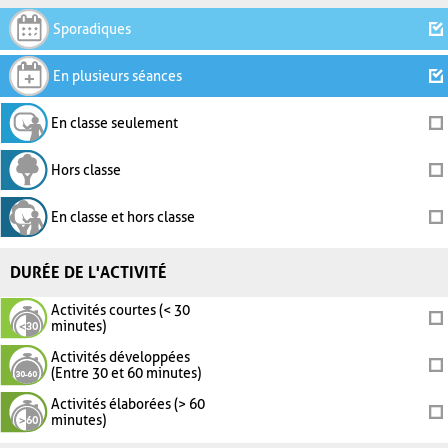
Sporadiques
En plusieurs séances
En classe seulement
Hors classe
En classe et hors classe
DURÉE DE L'ACTIVITÉ
Activités courtes (< 30
minutes)
Activités développées
(Entre 30 et 60 minutes)
Activités élaborées (> 60
minutes)