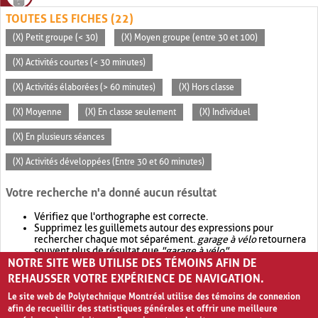
TOUTES LES FICHES (22)
(X) Petit groupe (< 30)
(X) Moyen groupe (entre 30 et 100)
(X) Activités courtes (< 30 minutes)
(X) Activités élaborées (> 60 minutes)
(X) Hors classe
(X) Moyenne
(X) En classe seulement
(X) Individuel
(X) En plusieurs séances
(X) Activités développées (Entre 30 et 60 minutes)
Votre recherche n'a donné aucun résultat
Vérifiez que l'orthographe est correcte.
Supprimez les guillemets autour des expressions pour
rechercher chaque mot séparément.
garage à vélo
retournera
souvent plus de résultat que
"garage à vélo"
.
NOTRE SITE WEB UTILISE DES TÉMOINS AFIN DE
Envisagez d'élargir votre recherche avec
OR
.
garage OR vélo
retournera souvent plus de résultat que
garage à vélo
.
REHAUSSER VOTRE EXPÉRIENCE DE NAVIGATION.
Le site web de Polytechnique Montréal utilise des témoins de connexion
afin de recueillir des statistiques générales et offrir une meilleure