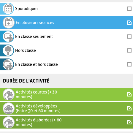
Sporadiques
En plusieurs séances
En classe seulement
Hors classe
En classe et hors classe
DURÉE DE L'ACTIVITÉ
Activités courtes (< 30
minutes)
Activités développées
(Entre 30 et 60 minutes)
Activités élaborées (> 60
minutes)