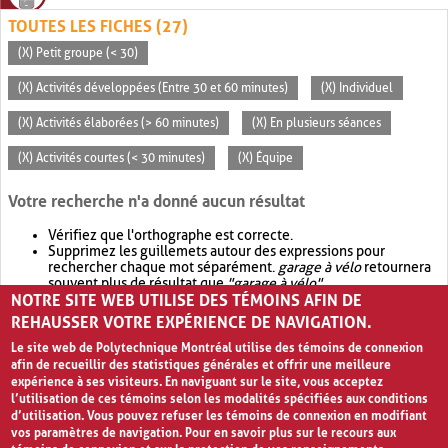
TOUTES LES FICHES (27)
(X) Petit groupe (< 30)
(X) Activités développées (Entre 30 et 60 minutes)
(X) Individuel
(X) Activités élaborées (> 60 minutes)
(X) En plusieurs séances
(X) Activités courtes (< 30 minutes)
(X) Équipe
Votre recherche n'a donné aucun résultat
Vérifiez que l'orthographe est correcte.
Supprimez les guillemets autour des expressions pour
rechercher chaque mot séparément.
garage à vélo
retournera
souvent plus de résultat que
"garage à vélo"
.
NOTRE SITE WEB UTILISE DES TÉMOINS AFIN DE
Envisagez d'élargir votre recherche avec
OR
.
garage OR vélo
retournera souvent plus de résultat que
garage à vélo
.
REHAUSSER VOTRE EXPÉRIENCE DE NAVIGATION.
Le site web de Polytechnique Montréal utilise des témoins de connexion
afin de recueillir des statistiques générales et offrir une meilleure
expérience à ses visiteurs. En naviguant sur le site, vous acceptez
l’utilisation de ces témoins selon les modalités spécifiées aux conditions
d’utilisation. Vous pouvez refuser les témoins de connexion en modifiant
vos paramètres de navigation. Pour en savoir plus sur le recours aux