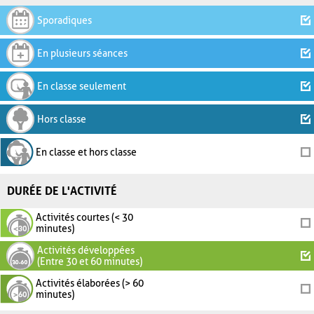
Sporadiques
En plusieurs séances
En classe seulement
Hors classe
En classe et hors classe
DURÉE DE L'ACTIVITÉ
Activités courtes (< 30
minutes)
Activités développées
(Entre 30 et 60 minutes)
Activités élaborées (> 60
minutes)