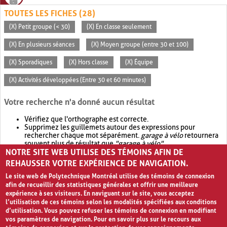
TOUTES LES FICHES (28)
(X) Petit groupe (< 30)
(X) En classe seulement
(X) En plusieurs séances
(X) Moyen groupe (entre 30 et 100)
(X) Sporadiques
(X) Hors classe
(X) Équipe
(X) Activités développées (Entre 30 et 60 minutes)
Votre recherche n'a donné aucun résultat
Vérifiez que l'orthographe est correcte.
Supprimez les guillemets autour des expressions pour
rechercher chaque mot séparément.
garage à vélo
retournera
souvent plus de résultat que
"garage à vélo"
.
NOTRE SITE WEB UTILISE DES TÉMOINS AFIN DE
Envisagez d'élargir votre recherche avec
OR
.
garage OR vélo
retournera souvent plus de résultat que
garage à vélo
.
REHAUSSER VOTRE EXPÉRIENCE DE NAVIGATION.
Le site web de Polytechnique Montréal utilise des témoins de connexion
afin de recueillir des statistiques générales et offrir une meilleure
expérience à ses visiteurs. En naviguant sur le site, vous acceptez
l’utilisation de ces témoins selon les modalités spécifiées aux conditions
d’utilisation. Vous pouvez refuser les témoins de connexion en modifiant
vos paramètres de navigation. Pour en savoir plus sur le recours aux