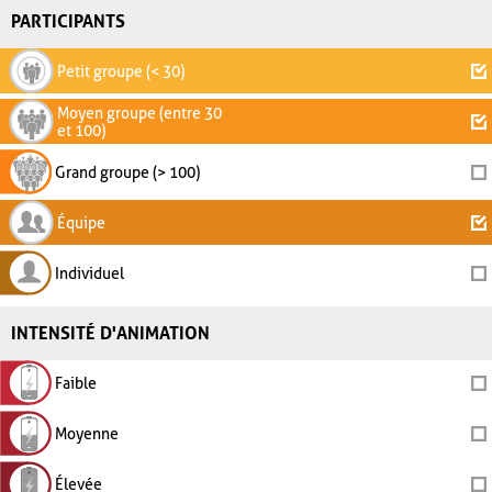
PARTICIPANTS
Petit groupe (< 30)
Moyen groupe (entre 30
et 100)
Grand groupe (> 100)
Équipe
Individuel
INTENSITÉ D'ANIMATION
Faible
Moyenne
Élevée