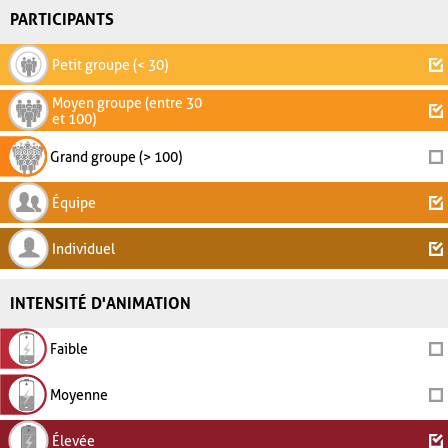
PARTICIPANTS
Petit groupe (< 30)
Moyen groupe (entre 30
et 100)
Grand groupe (> 100)
Équipe
Individuel
INTENSITÉ D'ANIMATION
Faible
Moyenne
Élevée