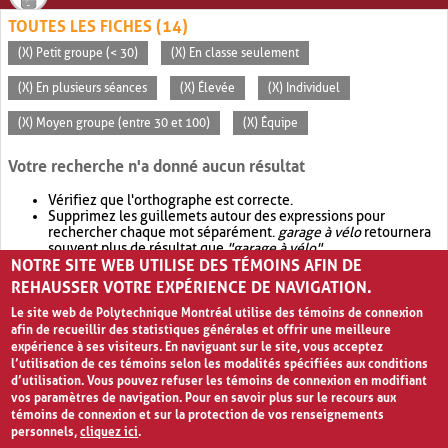
TOUTES LES FICHES (14)
(X) Petit groupe (< 30)
(X) En classe seulement
(X) En plusieurs séances
(X) Élevée
(X) Individuel
(X) Moyen groupe (entre 30 et 100)
(X) Équipe
Votre recherche n'a donné aucun résultat
Vérifiez que l'orthographe est correcte.
Supprimez les guillemets autour des expressions pour
rechercher chaque mot séparément.
garage à vélo
retournera
souvent plus de résultat que
"garage à vélo"
.
NOTRE SITE WEB UTILISE DES TÉMOINS AFIN DE
Envisagez d'élargir votre recherche avec
OR
.
garage OR vélo
retournera souvent plus de résultat que
garage à vélo
.
REHAUSSER VOTRE EXPÉRIENCE DE NAVIGATION.
Le site web de Polytechnique Montréal utilise des témoins de connexion
afin de recueillir des statistiques générales et offrir une meilleure
expérience à ses visiteurs. En naviguant sur le site, vous acceptez
l’utilisation de ces témoins selon les modalités spécifiées aux conditions
d’utilisation. Vous pouvez refuser les témoins de connexion en modifiant
vos paramètres de navigation. Pour en savoir plus sur le recours aux
témoins de connexion et sur la protection de vos renseignements
personnels,
cliquez ici
.
Avis de confidentialité et conditions d’utilisation