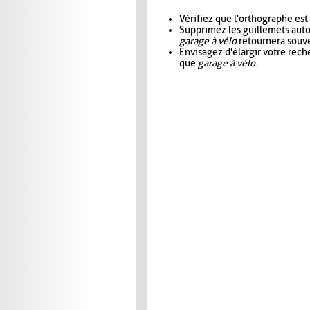
Vérifiez que l'orthographe est
Supprimez les guillemets aut
garage à vélo
retournera souve
Envisagez d'élargir votre rec
que
garage à vélo
.