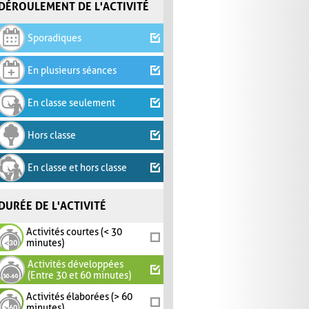
DÉROULEMENT DE L'ACTIVITÉ
Sporadiques
En plusieurs séances
En classe seulement
Hors classe
En classe et hors classe
DURÉE DE L'ACTIVITÉ
Activités courtes (< 30
minutes)
Activités développées
(Entre 30 et 60 minutes)
Activités élaborées (> 60
minutes)