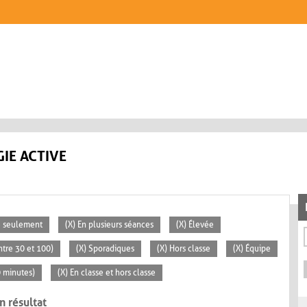
IE ACTIVE
se seulement
(X) En plusieurs séances
(X) Élevée
tre 30 et 100)
(X) Sporadiques
(X) Hors classe
(X) Équipe
0 minutes)
(X) En classe et hors classe
n résultat