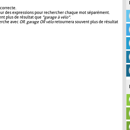
 correcte.
our des expressions pour rechercher chaque mot séparément.
nt plus de résultat que
"garage à vélo"
.
herche avec
OR
.
garage OR vélo
retournera souvent plus de résultat