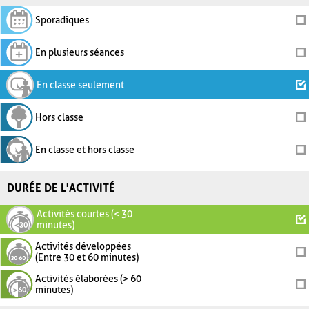
Sporadiques
En plusieurs séances
En classe seulement
Hors classe
En classe et hors classe
DURÉE DE L'ACTIVITÉ
Activités courtes (< 30
minutes)
Activités développées
(Entre 30 et 60 minutes)
Activités élaborées (> 60
minutes)