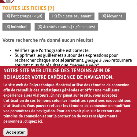
TOUTES LES FICHES (7)
(X) Petit groupe (< 30)
(X) En classe seulement
(X) Moyenne
(X) Individuel
(X) Activités courtes (< 30 minutes)
Votre recherche n'a donné aucun résultat
Vérifiez que l'orthographe est correcte.
Supprimez les guillemets autour des expressions pour
rechercher chaque mot séparément.
garage à vélo
retournera
souvent plus de résultat que
"garage à vélo"
.
NOTRE SITE WEB UTILISE DES TÉMOINS AFIN DE
Envisagez d'élargir votre recherche avec
OR
.
garage OR vélo
retournera souvent plus de résultat que
garage à vélo
.
REHAUSSER VOTRE EXPÉRIENCE DE NAVIGATION.
Le site web de Polytechnique Montréal utilise des témoins de connexion
afin de recueillir des statistiques générales et offrir une meilleure
expérience à ses visiteurs. En naviguant sur le site, vous acceptez
l’utilisation de ces témoins selon les modalités spécifiées aux conditions
d’utilisation. Vous pouvez refuser les témoins de connexion en modifiant
vos paramètres de navigation. Pour en savoir plus sur le recours aux
témoins de connexion et sur la protection de vos renseignements
personnels,
cliquez ici
.
Avis de confidentialité et conditions d’utilisation
Accepter