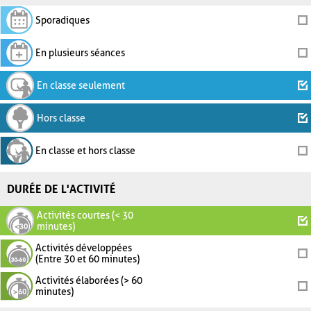
Sporadiques
En plusieurs séances
En classe seulement
Hors classe
En classe et hors classe
DURÉE DE L'ACTIVITÉ
Activités courtes (< 30
minutes)
Activités développées
(Entre 30 et 60 minutes)
Activités élaborées (> 60
minutes)