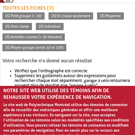
TOUTES LES FICHES (7)
(X) Petit groupe (< 30)
(X) En classe seulement
(X) Moyenne
(X) Hors classe
(X) Individuel
(X) Activités courtes (< 30 minutes)
(X) Moyen groupe (entre 30 et 100)
Votre recherche n'a donné aucun résultat
Vérifiez que l'orthographe est correcte.
Supprimez les guillemets autour des expressions pour
rechercher chaque mot séparément.
garage à vélo
retournera
souvent plus de résultat que
"garage à vélo"
.
NOTRE SITE WEB UTILISE DES TÉMOINS AFIN DE
Envisagez d'élargir votre recherche avec
OR
.
garage OR vélo
retournera souvent plus de résultat que
garage à vélo
.
REHAUSSER VOTRE EXPÉRIENCE DE NAVIGATION.
Le site web de Polytechnique Montréal utilise des témoins de connexion
afin de recueillir des statistiques générales et offrir une meilleure
expérience à ses visiteurs. En naviguant sur le site, vous acceptez
l’utilisation de ces témoins selon les modalités spécifiées aux conditions
d’utilisation. Vous pouvez refuser les témoins de connexion en modifiant
vos paramètres de navigation. Pour en savoir plus sur le recours aux