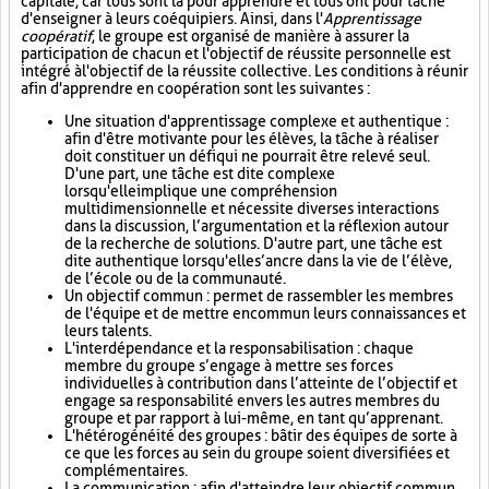
capitale, car tous sont là pour apprendre et tous ont pour tâche
d'enseigner à leurs coéquipiers. Ainsi, dans l'
Apprentissage
coopératif
, le groupe est organisé de manière à assurer la
participation de chacun et l'objectif de réussite personnelle est
intégré à l'objectif de la réussite collective. Les conditions à réunir
afin d'apprendre en coopération sont les suivantes :
Une situation d'apprentissage complexe et authentique :
afin d'être motivante pour les élèves, la tâche à réaliser
doit constituer un défi qui ne pourrait être relevé seul.
D'une part, une tâche est dite complexe
lorsqu'elle implique une compréhension
multidimensionnelle et nécessite diverses interactions
dans la discussion, l’argumentation et la réflexion autour
de la recherche de solutions. D'autre part, une tâche est
dite authentique lorsqu'elle s’ancre dans la vie de l’élève,
de l’école ou de la communauté.
Un objectif commun : permet de rassembler les membres
de l'équipe et de mettre en commun leurs connaissances et
leurs talents.
L'interdépendance et la responsabilisation : chaque
membre du groupe s’engage à mettre ses forces
individuelles à contribution dans l’atteinte de l’objectif et
engage sa responsabilité envers les autres membres du
groupe et par rapport à lui-même, en tant qu’apprenant.
L'hétérogénéité des groupes : bâtir des équipes de sorte à
ce que les forces au sein du groupe soient diversifiées et
complémentaires.
La communication : afin d'atteindre leur objectif commun,