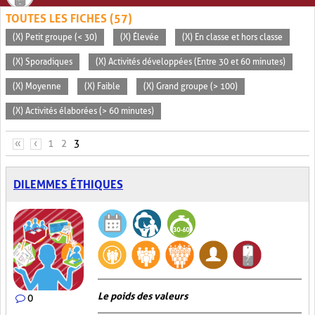
TOUTES LES FICHES (57)
(X) Petit groupe (< 30)
(X) Élevée
(X) En classe et hors classe
(X) Sporadiques
(X) Activités développées (Entre 30 et 60 minutes)
(X) Moyenne
(X) Faible
(X) Grand groupe (> 100)
(X) Activités élaborées (> 60 minutes)
PAGES
«
‹
1
2
3
DILEMMES ÉTHIQUES
Le poids des valeurs
0