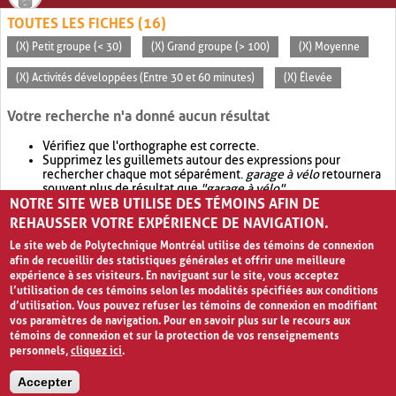
TOUTES LES FICHES (16)
(X) Petit groupe (< 30)
(X) Grand groupe (> 100)
(X) Moyenne
(X) Activités développées (Entre 30 et 60 minutes)
(X) Élevée
Votre recherche n'a donné aucun résultat
Vérifiez que l'orthographe est correcte.
Supprimez les guillemets autour des expressions pour
rechercher chaque mot séparément.
garage à vélo
retournera
souvent plus de résultat que
"garage à vélo"
.
NOTRE SITE WEB UTILISE DES TÉMOINS AFIN DE
Envisagez d'élargir votre recherche avec
OR
.
garage OR vélo
retournera souvent plus de résultat que
garage à vélo
.
REHAUSSER VOTRE EXPÉRIENCE DE NAVIGATION.
Le site web de Polytechnique Montréal utilise des témoins de connexion
afin de recueillir des statistiques générales et offrir une meilleure
expérience à ses visiteurs. En naviguant sur le site, vous acceptez
l’utilisation de ces témoins selon les modalités spécifiées aux conditions
d’utilisation. Vous pouvez refuser les témoins de connexion en modifiant
vos paramètres de navigation. Pour en savoir plus sur le recours aux
témoins de connexion et sur la protection de vos renseignements
personnels,
cliquez ici
.
Avis de confidentialité et conditions d’utilisation
Accepter