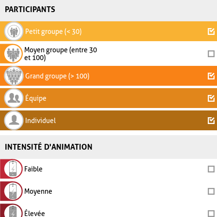
PARTICIPANTS
Petit groupe (< 30)
Moyen groupe (entre 30
et 100)
Grand groupe (> 100)
Équipe
Individuel
INTENSITÉ D'ANIMATION
Faible
Moyenne
Élevée