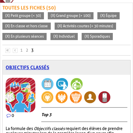
TOUTES LES FICHES (50)
(X) Petit groupe (< 30)
(X) Grand groupe (> 100)
(X) Équipe
(X) En classe et hors classe
(X) Activités courtes (< 30 minutes)
(X) En plusieurs séances
(X) Individuel
(X) Sporadiques
PAGES
«
‹
1
2
3
OBJECTIFS CLASSÉS
Top 3
0
La formule des
Objectifs classés
requiert des élèves de prendre