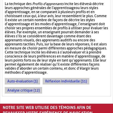
La technique des
Profils d'apprenants
incite les élèves à décrire
leurs approches générales de l'apprentissage ou leurs styles
d'apprentissage, en se comparant à plusieurs profils et en
choisissant ceux qui, à leur avis, leur ressemblent le plus. Comme
il existe un certain nombre de façons de décrire les styles
d’apprentissage et les modes d’apprentissage, l’enseignant doit
choisir ses propres ensembles de profils à utiliser pour évaluer les
élèves. Par exemple, un enseignant pourrait demander à ses
élèves s’ils se considèrent davantage comme étant des
apprenants visuels, des apprenants auditifs ou encore des
apprenants tactiles. Puis, sur la base de leurs réponses, il est alors
en mesure de choisir parmi différentes approches pédagogiques.
Cette technique incite les élèves à s’autoévaluer et à prendre
conscience de leurs préférences en matière d’apprentissage, de
leurs points forts ou de leur style en tant qu’apprenants. Elle leur
permet également de réaliser qu’il existe différentes façons
valides d’aborder un certain contenu, et donc d’élargir leurs
méthodes d’apprentissage.
Auto-évaluation (3)
Réflexion individuelle (31)
Analyse critique (12)
PAGES
NOTRE SITE WEB UTILISE DES TÉMOINS AFIN DE
«
‹
1
2
3