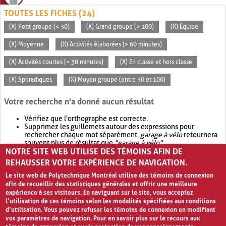
TOUTES LES FICHES (24)
(X) Petit groupe (< 30)
(X) Grand groupe (> 100)
(X) Équipe
(X) Moyenne
(X) Activités élaborées (> 60 minutes)
(X) Activités courtes (< 30 minutes)
(X) En classe et hors classe
(X) Sporadiques
(X) Moyen groupe (entre 30 et 100)
Votre recherche n'a donné aucun résultat
Vérifiez que l'orthographe est correcte.
Supprimez les guillemets autour des expressions pour
rechercher chaque mot séparément.
garage à vélo
retournera
souvent plus de résultat que
"garage à vélo"
.
NOTRE SITE WEB UTILISE DES TÉMOINS AFIN DE
Envisagez d'élargir votre recherche avec
OR
.
garage OR vélo
retournera souvent plus de résultat que
garage à vélo
.
REHAUSSER VOTRE EXPÉRIENCE DE NAVIGATION.
Le site web de Polytechnique Montréal utilise des témoins de connexion
afin de recueillir des statistiques générales et offrir une meilleure
expérience à ses visiteurs. En naviguant sur le site, vous acceptez
l’utilisation de ces témoins selon les modalités spécifiées aux conditions
d’utilisation. Vous pouvez refuser les témoins de connexion en modifiant
vos paramètres de navigation. Pour en savoir plus sur le recours aux