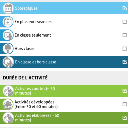
Sporadiques
En plusieurs séances
En classe seulement
Hors classe
En classe et hors classe
DURÉE DE L'ACTIVITÉ
Activités courtes (< 30
minutes)
Activités développées
(Entre 30 et 60 minutes)
Activités élaborées (> 60
minutes)