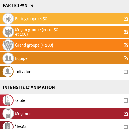
PARTICIPANTS
Petit groupe (< 30)
Moyen groupe (entre 30
et 100)
Grand groupe (> 100)
Équipe
Individuel
INTENSITÉ D'ANIMATION
Faible
Moyenne
Élevée