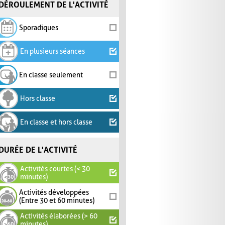
DÉROULEMENT DE L'ACTIVITÉ
Sporadiques
En plusieurs séances
En classe seulement
Hors classe
En classe et hors classe
DURÉE DE L'ACTIVITÉ
Activités courtes (< 30
minutes)
Activités développées
(Entre 30 et 60 minutes)
Activités élaborées (> 60
minutes)