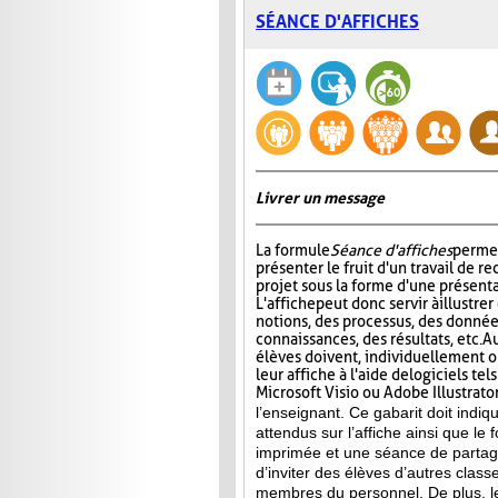
SÉANCE D'AFFICHES
Livrer un message
La formule
Séance d'affiches
permet
présenter le fruit d'un travail de r
projet sous la forme d'une présenta
L'affiche
peut donc servir à illustre
notions, des processus, des donnée
connaissances, des résultats, etc. A
élèves doivent, individuellement o
leur affiche à l'aide de logiciels te
Microsoft Visio ou Adobe Illustrator
l’enseignant. Ce gabarit doit indi
attendus sur l’affiche ainsi que le 
imprimée et une séance de partag
d’inviter des élèves d’autres clas
membres du personnel. De plus, le