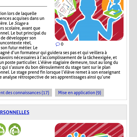
ion lors de laquelle
tences acquises dans un
ière. Le
Stage
a
rs scolaire, avant que
onnel. Le but principal du
e de développer son
 un contexte réel,
0
 son futur métier. Le
agné d’un formateur qui guidera ses pas et qui veillera à
 savoirs nécessaires à l’accomplissement de la tâche exigée, et
un poste particulier. L’élève stagiaire demeure, tout au long du
 qui s’assure du bon déroulement du stage tant sur le plan
onnel. Le stage prend fin lorsque l’élève remet à son enseignant
 analyse rétrospective de ses apprentissages ainsi qu’une
t des connaissances (17)
Mise en application (9)
ERSONNELLES