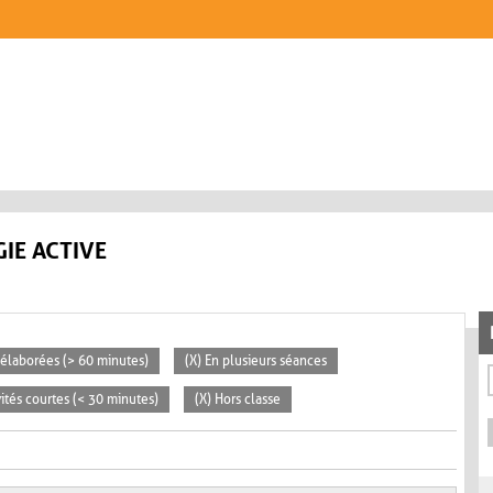
IE ACTIVE
s élaborées (> 60 minutes)
(X) En plusieurs séances
vités courtes (< 30 minutes)
(X) Hors classe