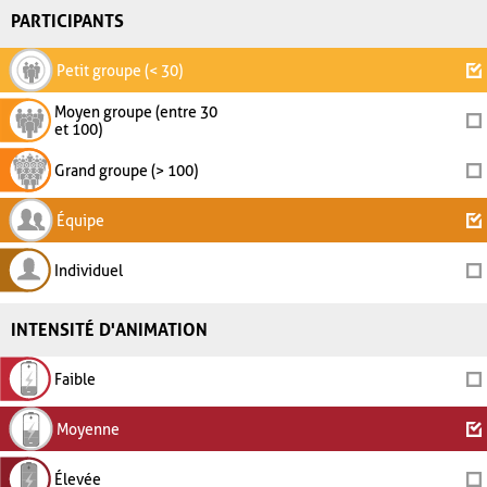
PARTICIPANTS
Petit groupe (< 30)
Moyen groupe (entre 30
et 100)
Grand groupe (> 100)
Équipe
Individuel
INTENSITÉ D'ANIMATION
Faible
Moyenne
Élevée