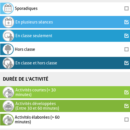
Sporadiques
En plusieurs séances
En classe seulement
Hors classe
En classe et hors classe
DURÉE DE L'ACTIVITÉ
Activités courtes (< 30
minutes)
Activités développées
(Entre 30 et 60 minutes)
Activités élaborées (> 60
minutes)