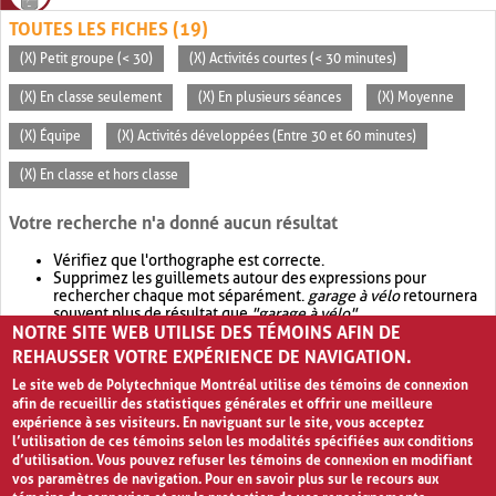
TOUTES LES FICHES (19)
(X) Petit groupe (< 30)
(X) Activités courtes (< 30 minutes)
(X) En classe seulement
(X) En plusieurs séances
(X) Moyenne
(X) Équipe
(X) Activités développées (Entre 30 et 60 minutes)
(X) En classe et hors classe
Votre recherche n'a donné aucun résultat
Vérifiez que l'orthographe est correcte.
Supprimez les guillemets autour des expressions pour
rechercher chaque mot séparément.
garage à vélo
retournera
souvent plus de résultat que
"garage à vélo"
.
NOTRE SITE WEB UTILISE DES TÉMOINS AFIN DE
Envisagez d'élargir votre recherche avec
OR
.
garage OR vélo
retournera souvent plus de résultat que
garage à vélo
.
REHAUSSER VOTRE EXPÉRIENCE DE NAVIGATION.
Le site web de Polytechnique Montréal utilise des témoins de connexion
afin de recueillir des statistiques générales et offrir une meilleure
expérience à ses visiteurs. En naviguant sur le site, vous acceptez
l’utilisation de ces témoins selon les modalités spécifiées aux conditions
d’utilisation. Vous pouvez refuser les témoins de connexion en modifiant
vos paramètres de navigation. Pour en savoir plus sur le recours aux