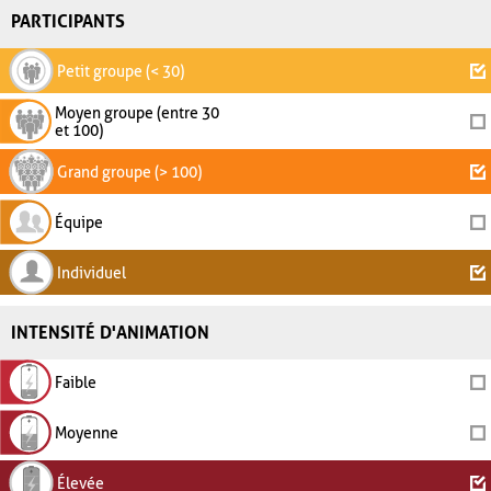
PARTICIPANTS
Petit groupe (< 30)
Moyen groupe (entre 30
et 100)
Grand groupe (> 100)
Équipe
Individuel
INTENSITÉ D'ANIMATION
Faible
Moyenne
Élevée