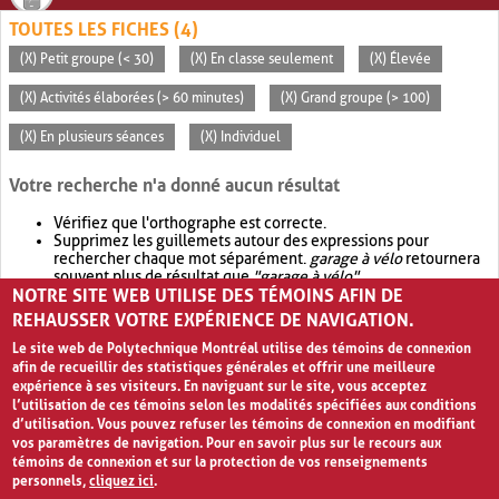
TOUTES LES FICHES (4)
(X) Petit groupe (< 30)
(X) En classe seulement
(X) Élevée
(X) Activités élaborées (> 60 minutes)
(X) Grand groupe (> 100)
(X) En plusieurs séances
(X) Individuel
Votre recherche n'a donné aucun résultat
Vérifiez que l'orthographe est correcte.
Supprimez les guillemets autour des expressions pour
rechercher chaque mot séparément.
garage à vélo
retournera
souvent plus de résultat que
"garage à vélo"
.
NOTRE SITE WEB UTILISE DES TÉMOINS AFIN DE
Envisagez d'élargir votre recherche avec
OR
.
garage OR vélo
retournera souvent plus de résultat que
garage à vélo
.
REHAUSSER VOTRE EXPÉRIENCE DE NAVIGATION.
Le site web de Polytechnique Montréal utilise des témoins de connexion
afin de recueillir des statistiques générales et offrir une meilleure
expérience à ses visiteurs. En naviguant sur le site, vous acceptez
l’utilisation de ces témoins selon les modalités spécifiées aux conditions
d’utilisation. Vous pouvez refuser les témoins de connexion en modifiant
vos paramètres de navigation. Pour en savoir plus sur le recours aux
témoins de connexion et sur la protection de vos renseignements
personnels,
cliquez ici
.
Avis de confidentialité et conditions d’utilisation