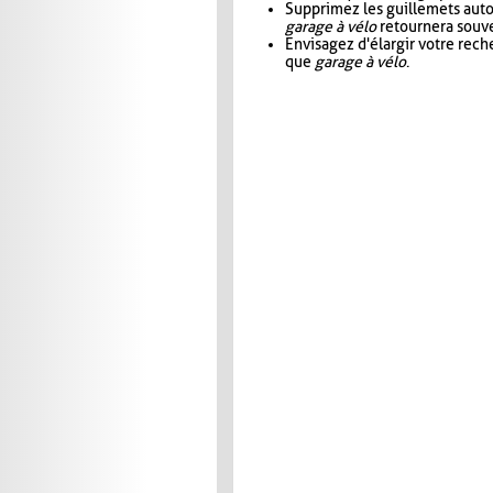
Supprimez les guillemets aut
garage à vélo
retournera souve
Envisagez d'élargir votre rec
que
garage à vélo
.