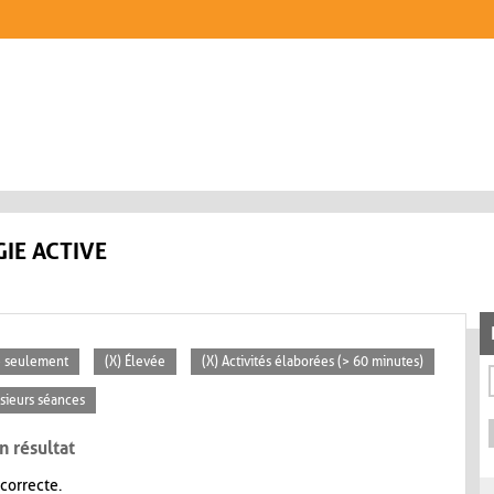
IE ACTIVE
se seulement
(X) Élevée
(X) Activités élaborées (> 60 minutes)
usieurs séances
n résultat
 correcte.