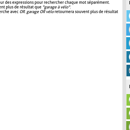
our des expressions pour rechercher chaque mot séparément.
nt plus de résultat que
"garage à vélo"
.
herche avec
OR
.
garage OR vélo
retournera souvent plus de résultat