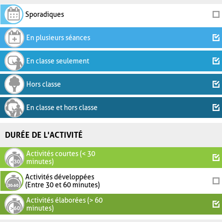
Sporadiques
En plusieurs séances
En classe seulement
Hors classe
En classe et hors classe
DURÉE DE L'ACTIVITÉ
Activités courtes (< 30
minutes)
Activités développées
(Entre 30 et 60 minutes)
Activités élaborées (> 60
minutes)