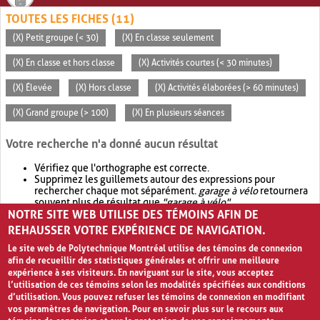
TOUTES LES FICHES (11)
(X) Petit groupe (< 30)
(X) En classe seulement
(X) En classe et hors classe
(X) Activités courtes (< 30 minutes)
(X) Élevée
(X) Hors classe
(X) Activités élaborées (> 60 minutes)
(X) Grand groupe (> 100)
(X) En plusieurs séances
Votre recherche n'a donné aucun résultat
Vérifiez que l'orthographe est correcte.
Supprimez les guillemets autour des expressions pour
rechercher chaque mot séparément.
garage à vélo
retournera
souvent plus de résultat que
"garage à vélo"
.
NOTRE SITE WEB UTILISE DES TÉMOINS AFIN DE
Envisagez d'élargir votre recherche avec
OR
.
garage OR vélo
retournera souvent plus de résultat que
garage à vélo
.
REHAUSSER VOTRE EXPÉRIENCE DE NAVIGATION.
Le site web de Polytechnique Montréal utilise des témoins de connexion
afin de recueillir des statistiques générales et offrir une meilleure
expérience à ses visiteurs. En naviguant sur le site, vous acceptez
l’utilisation de ces témoins selon les modalités spécifiées aux conditions
d’utilisation. Vous pouvez refuser les témoins de connexion en modifiant
vos paramètres de navigation. Pour en savoir plus sur le recours aux