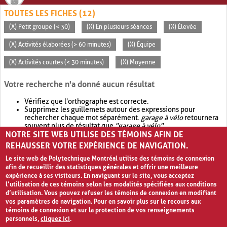
TOUTES LES FICHES (12)
(X) Petit groupe (< 30)
(X) En plusieurs séances
(X) Élevée
(X) Activités élaborées (> 60 minutes)
(X) Équipe
(X) Activités courtes (< 30 minutes)
(X) Moyenne
Votre recherche n'a donné aucun résultat
Vérifiez que l'orthographe est correcte.
Supprimez les guillemets autour des expressions pour
rechercher chaque mot séparément.
garage à vélo
retournera
souvent plus de résultat que
"garage à vélo"
.
NOTRE SITE WEB UTILISE DES TÉMOINS AFIN DE
Envisagez d'élargir votre recherche avec
OR
.
garage OR vélo
retournera souvent plus de résultat que
garage à vélo
.
REHAUSSER VOTRE EXPÉRIENCE DE NAVIGATION.
Le site web de Polytechnique Montréal utilise des témoins de connexion
afin de recueillir des statistiques générales et offrir une meilleure
expérience à ses visiteurs. En naviguant sur le site, vous acceptez
l’utilisation de ces témoins selon les modalités spécifiées aux conditions
d’utilisation. Vous pouvez refuser les témoins de connexion en modifiant
vos paramètres de navigation. Pour en savoir plus sur le recours aux
témoins de connexion et sur la protection de vos renseignements
personnels,
cliquez ici
.
Avis de confidentialité et conditions d’utilisation