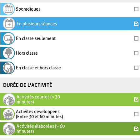
Sporadiques
En plusieurs séances
En classe seulement
Hors classe
En classe et hors classe
DURÉE DE L'ACTIVITÉ
Activités courtes (< 30
minutes)
Activités développées
(Entre 30 et 60 minutes)
Activités élaborées (> 60
minutes)