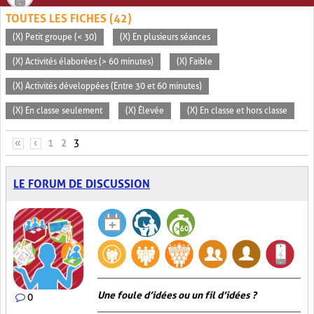
TOUTES LES FICHES (42)
(X) Petit groupe (< 30)
(X) En plusieurs séances
(X) Activités élaborées (> 60 minutes)
(X) Faible
(X) Activités développées (Entre 30 et 60 minutes)
(X) En classe seulement
(X) Élevée
(X) En classe et hors classe
PAGES
«
‹
1
2
3
LE FORUM DE DISCUSSION
Une foule d’idées ou un fil d’idées ?
0