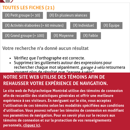
TOUTES LES FICHES (21)
(X) Petit groupe (< 30)
(X) En plusieurs séances
(X) Activités élaborées (> 60 minutes)
(X) Individuel
(X) Équipe
(X) Grand groupe (> 100)
(X) Moyenne
(X) Faible
Votre recherche n'a donné aucun résultat
Vérifiez que l'orthographe est correcte.
Supprimez les guillemets autour des expressions pour
rechercher chaque mot séparément.
garage à vélo
retournera
souvent plus de résultat que
"garage à vélo"
.
NOTRE SITE WEB UTILISE DES TÉMOINS AFIN DE
Envisagez d'élargir votre recherche avec
OR
.
garage OR vélo
retournera souvent plus de résultat que
garage à vélo
.
REHAUSSER VOTRE EXPÉRIENCE DE NAVIGATION.
Le site web de Polytechnique Montréal utilise des témoins de connexion
afin de recueillir des statistiques générales et offrir une meilleure
expérience à ses visiteurs. En naviguant sur le site, vous acceptez
l’utilisation de ces témoins selon les modalités spécifiées aux conditions
d’utilisation. Vous pouvez refuser les témoins de connexion en modifiant
vos paramètres de navigation. Pour en savoir plus sur le recours aux
témoins de connexion et sur la protection de vos renseignements
personnels,
cliquez ici
.
Avis de confidentialité et conditions d’utilisation