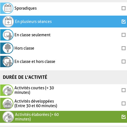
Sporadiques
En plusieurs séances
En classe seulement
Hors classe
En classe et hors classe
DURÉE DE L'ACTIVITÉ
Activités courtes (< 30
minutes)
Activités développées
(Entre 30 et 60 minutes)
Activités élaborées (> 60
minutes)