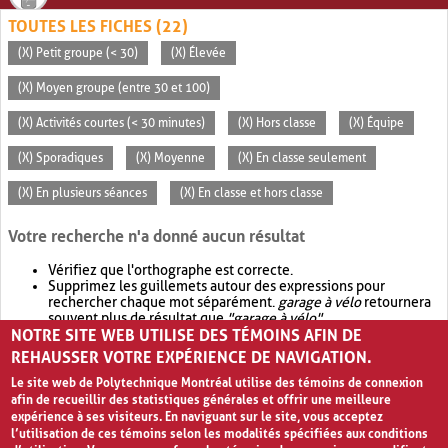
TOUTES LES FICHES (22)
(X) Petit groupe (< 30)
(X) Élevée
(X) Moyen groupe (entre 30 et 100)
(X) Activités courtes (< 30 minutes)
(X) Hors classe
(X) Équipe
(X) Sporadiques
(X) Moyenne
(X) En classe seulement
(X) En plusieurs séances
(X) En classe et hors classe
Votre recherche n'a donné aucun résultat
Vérifiez que l'orthographe est correcte.
Supprimez les guillemets autour des expressions pour
rechercher chaque mot séparément.
garage à vélo
retournera
souvent plus de résultat que
"garage à vélo"
.
NOTRE SITE WEB UTILISE DES TÉMOINS AFIN DE
Envisagez d'élargir votre recherche avec
OR
.
garage OR vélo
retournera souvent plus de résultat que
garage à vélo
.
REHAUSSER VOTRE EXPÉRIENCE DE NAVIGATION.
Le site web de Polytechnique Montréal utilise des témoins de connexion
afin de recueillir des statistiques générales et offrir une meilleure
expérience à ses visiteurs. En naviguant sur le site, vous acceptez
l’utilisation de ces témoins selon les modalités spécifiées aux conditions