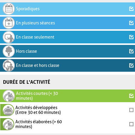
Sporadiques
En plusieurs séances
En classe seulement
Hors classe
En classe et hors classe
DURÉE DE L'ACTIVITÉ
Activités courtes (< 30
minutes)
Activités développées
(Entre 30 et 60 minutes)
Activités élaborées (> 60
minutes)