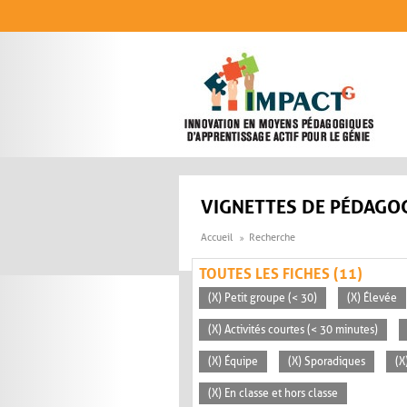
Aller au contenu principal
VIGNETTES DE PÉDAGOG
Accueil
Recherche
TOUTES LES FICHES (11)
(X) Petit groupe (< 30)
(X) Élevée
(X) Activités courtes (< 30 minutes)
(X) Équipe
(X) Sporadiques
(X
(X) En classe et hors classe