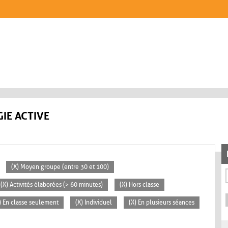
IE ACTIVE
(X) Moyen groupe (entre 30 et 100)
(X) Activités élaborées (> 60 minutes)
(X) Hors classe
) En classe seulement
(X) Individuel
(X) En plusieurs séances