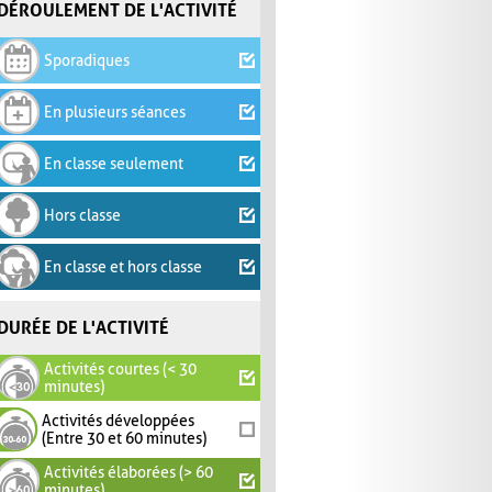
DÉROULEMENT DE L'ACTIVITÉ
Sporadiques
En plusieurs séances
En classe seulement
Hors classe
En classe et hors classe
DURÉE DE L'ACTIVITÉ
Activités courtes (< 30
minutes)
Activités développées
(Entre 30 et 60 minutes)
Activités élaborées (> 60
minutes)