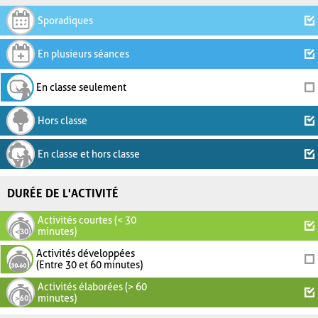
Sporadiques
En plusieurs séances
En classe seulement
Hors classe
En classe et hors classe
DURÉE DE L'ACTIVITÉ
Activités courtes (< 30
minutes)
Activités développées
(Entre 30 et 60 minutes)
Activités élaborées (> 60
minutes)