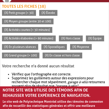
TOUTES LES FICHES (38)
(X) Petit groupe (< 30)
(X) Élevée
(X) Moyen groupe (entre 30 et 100)
(X) Activités courtes (< 30 minutes)
(X) Activités élaborées (> 60 minutes)
(X) Hors classe
(X) Équipe
(X) En plusieurs séances
(X) Sporadiques
(X) Moyenne
(X) Grand groupe (> 100)
(X) En classe et hors classe
Votre recherche n'a donné aucun résultat
Vérifiez que l'orthographe est correcte.
Supprimez les guillemets autour des expressions pour
rechercher chaque mot séparément.
garage à vélo
retournera
souvent plus de résultat que
"garage à vélo"
.
NOTRE SITE WEB UTILISE DES TÉMOINS AFIN DE
Envisagez d'élargir votre recherche avec
OR
.
garage OR vélo
retournera souvent plus de résultat que
garage à vélo
.
REHAUSSER VOTRE EXPÉRIENCE DE NAVIGATION.
Le site web de Polytechnique Montréal utilise des témoins de connexion
afin de recueillir des statistiques générales et offrir une meilleure