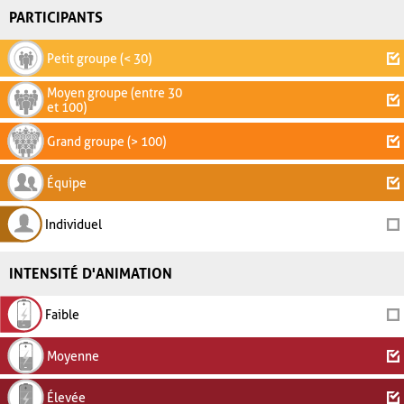
PARTICIPANTS
Petit groupe (< 30)
Moyen groupe (entre 30
et 100)
Grand groupe (> 100)
Équipe
Individuel
INTENSITÉ D'ANIMATION
Faible
Moyenne
Élevée