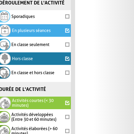
DÉROULEMENT DE L'ACTIVITÉ
Sporadiques
En plusieurs séances
En classe seulement
Hors classe
En classe et hors classe
DURÉE DE L'ACTIVITÉ
Activités courtes (< 30
minutes)
Activités développées
(Entre 30 et 60 minutes)
Activités élaborées (> 60
minutes)