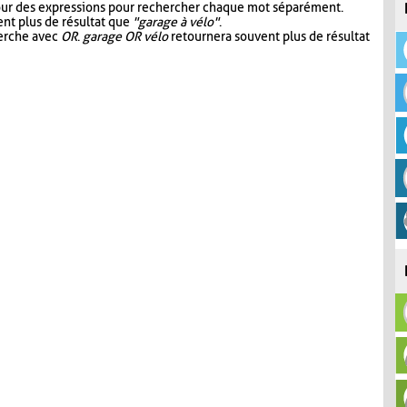
our des expressions pour rechercher chaque mot séparément.
nt plus de résultat que
"garage à vélo"
.
herche avec
OR
.
garage OR vélo
retournera souvent plus de résultat