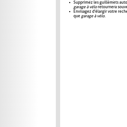
Supprimez les guillemets aut
garage à vélo
retournera souve
Envisagez d'élargir votre rec
que
garage à vélo
.