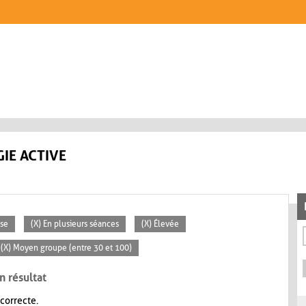
IE ACTIVE
sse
(X) En plusieurs séances
(X) Élevée
(X) Moyen groupe (entre 30 et 100)
n résultat
 correcte.