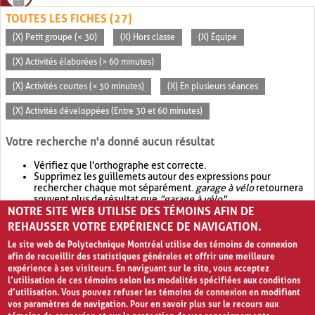
TOUTES LES FICHES (27)
(X) Petit groupe (< 30)
(X) Hors classe
(X) Équipe
(X) Activités élaborées (> 60 minutes)
(X) Activités courtes (< 30 minutes)
(X) En plusieurs séances
(X) Activités développées (Entre 30 et 60 minutes)
Votre recherche n'a donné aucun résultat
Vérifiez que l'orthographe est correcte.
Supprimez les guillemets autour des expressions pour
rechercher chaque mot séparément.
garage à vélo
retournera
souvent plus de résultat que
"garage à vélo"
.
NOTRE SITE WEB UTILISE DES TÉMOINS AFIN DE
Envisagez d'élargir votre recherche avec
OR
.
garage OR vélo
retournera souvent plus de résultat que
garage à vélo
.
REHAUSSER VOTRE EXPÉRIENCE DE NAVIGATION.
Le site web de Polytechnique Montréal utilise des témoins de connexion
afin de recueillir des statistiques générales et offrir une meilleure
expérience à ses visiteurs. En naviguant sur le site, vous acceptez
l’utilisation de ces témoins selon les modalités spécifiées aux conditions
d’utilisation. Vous pouvez refuser les témoins de connexion en modifiant
vos paramètres de navigation. Pour en savoir plus sur le recours aux