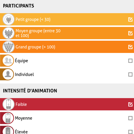
PARTICIPANTS
Petit groupe (< 30)
Moyen groupe (entre 30
et 100)
Grand groupe (> 100)
Équipe
Individuel
INTENSITÉ D'ANIMATION
Faible
Moyenne
Élevée