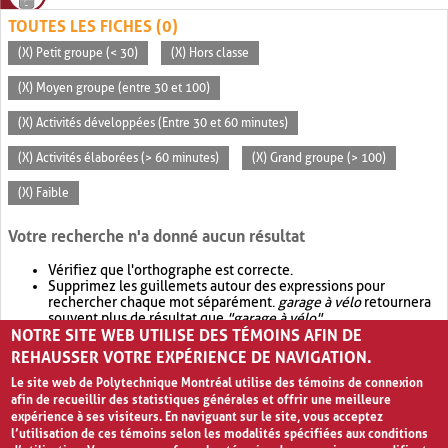
TOUTES LES FICHES (0)
(X) Petit groupe (< 30)
(X) Hors classe
(X) Moyen groupe (entre 30 et 100)
(X) Activités développées (Entre 30 et 60 minutes)
(X) Activités élaborées (> 60 minutes)
(X) Grand groupe (> 100)
(X) Faible
Votre recherche n'a donné aucun résultat
Vérifiez que l'orthographe est correcte.
Supprimez les guillemets autour des expressions pour
rechercher chaque mot séparément.
garage à vélo
retournera
souvent plus de résultat que
"garage à vélo"
.
NOTRE SITE WEB UTILISE DES TÉMOINS AFIN DE
Envisagez d'élargir votre recherche avec
OR
.
garage OR vélo
retournera souvent plus de résultat que
garage à vélo
.
REHAUSSER VOTRE EXPÉRIENCE DE NAVIGATION.
Le site web de Polytechnique Montréal utilise des témoins de connexion
afin de recueillir des statistiques générales et offrir une meilleure
expérience à ses visiteurs. En naviguant sur le site, vous acceptez
l’utilisation de ces témoins selon les modalités spécifiées aux conditions