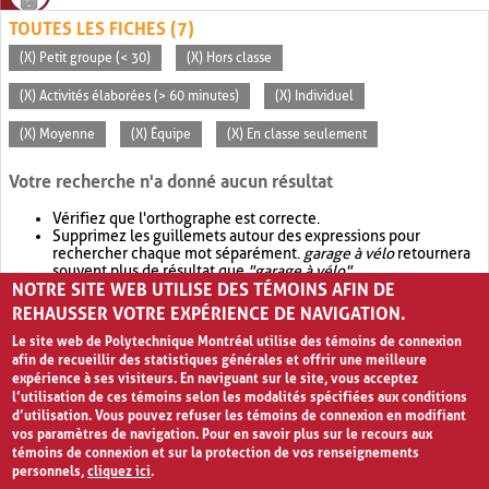
TOUTES LES FICHES (7)
(X) Petit groupe (< 30)
(X) Hors classe
(X) Activités élaborées (> 60 minutes)
(X) Individuel
(X) Moyenne
(X) Équipe
(X) En classe seulement
Votre recherche n'a donné aucun résultat
Vérifiez que l'orthographe est correcte.
Supprimez les guillemets autour des expressions pour
rechercher chaque mot séparément.
garage à vélo
retournera
souvent plus de résultat que
"garage à vélo"
.
NOTRE SITE WEB UTILISE DES TÉMOINS AFIN DE
Envisagez d'élargir votre recherche avec
OR
.
garage OR vélo
retournera souvent plus de résultat que
garage à vélo
.
REHAUSSER VOTRE EXPÉRIENCE DE NAVIGATION.
Le site web de Polytechnique Montréal utilise des témoins de connexion
afin de recueillir des statistiques générales et offrir une meilleure
expérience à ses visiteurs. En naviguant sur le site, vous acceptez
l’utilisation de ces témoins selon les modalités spécifiées aux conditions
d’utilisation. Vous pouvez refuser les témoins de connexion en modifiant
vos paramètres de navigation. Pour en savoir plus sur le recours aux
témoins de connexion et sur la protection de vos renseignements
personnels,
cliquez ici
.
Avis de confidentialité et conditions d’utilisation