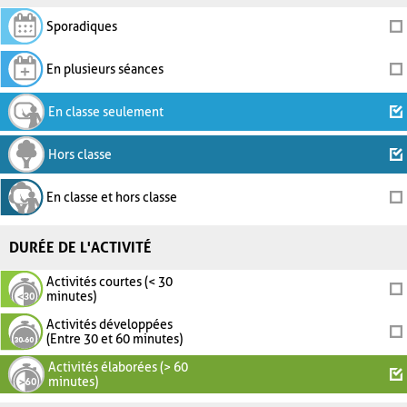
Sporadiques
En plusieurs séances
En classe seulement
Hors classe
En classe et hors classe
DURÉE DE L'ACTIVITÉ
Activités courtes (< 30
minutes)
Activités développées
(Entre 30 et 60 minutes)
Activités élaborées (> 60
minutes)