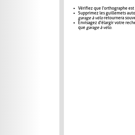
Vérifiez que l'orthographe est
Supprimez les guillemets aut
garage à vélo
retournera souve
Envisagez d'élargir votre rec
que
garage à vélo
.