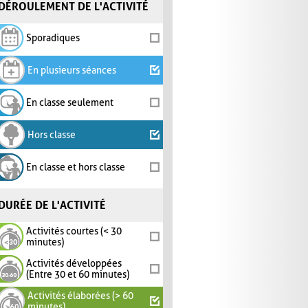
DÉROULEMENT DE L'ACTIVITÉ
Sporadiques
En plusieurs séances
En classe seulement
Hors classe
En classe et hors classe
DURÉE DE L'ACTIVITÉ
Activités courtes (< 30
minutes)
Activités développées
(Entre 30 et 60 minutes)
Activités élaborées (> 60
minutes)