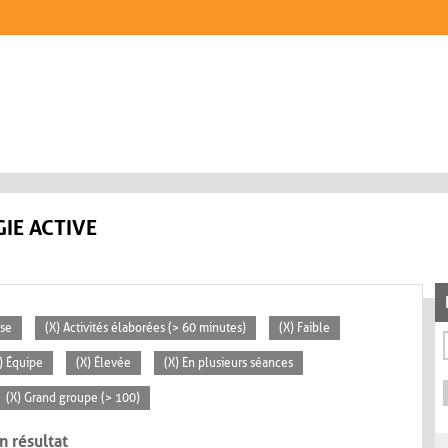
IE ACTIVE
sse
(X) Activités élaborées (> 60 minutes)
(X) Faible
) Équipe
(X) Élevée
(X) En plusieurs séances
(X) Grand groupe (> 100)
n résultat