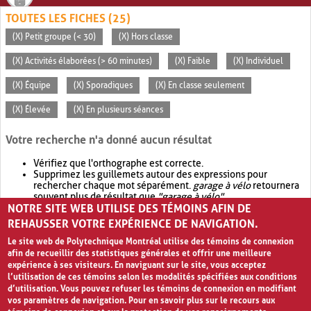
TOUTES LES FICHES (25)
(X) Petit groupe (< 30)
(X) Hors classe
(X) Activités élaborées (> 60 minutes)
(X) Faible
(X) Individuel
(X) Équipe
(X) Sporadiques
(X) En classe seulement
(X) Élevée
(X) En plusieurs séances
Votre recherche n'a donné aucun résultat
Vérifiez que l'orthographe est correcte.
Supprimez les guillemets autour des expressions pour
rechercher chaque mot séparément.
garage à vélo
retournera
souvent plus de résultat que
"garage à vélo"
.
NOTRE SITE WEB UTILISE DES TÉMOINS AFIN DE
Envisagez d'élargir votre recherche avec
OR
.
garage OR vélo
retournera souvent plus de résultat que
garage à vélo
.
REHAUSSER VOTRE EXPÉRIENCE DE NAVIGATION.
Le site web de Polytechnique Montréal utilise des témoins de connexion
afin de recueillir des statistiques générales et offrir une meilleure
expérience à ses visiteurs. En naviguant sur le site, vous acceptez
l’utilisation de ces témoins selon les modalités spécifiées aux conditions
d’utilisation. Vous pouvez refuser les témoins de connexion en modifiant
vos paramètres de navigation. Pour en savoir plus sur le recours aux