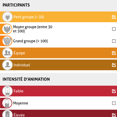
PARTICIPANTS
Petit groupe (< 30)
Moyen groupe (entre 30
et 100)
Grand groupe (> 100)
Équipe
Individuel
INTENSITÉ D'ANIMATION
Faible
Moyenne
Élevée