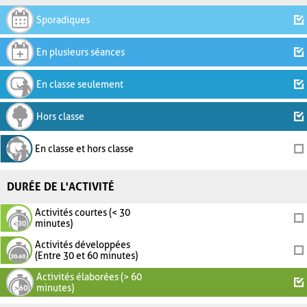
Sporadiques
En plusieurs séances
En classe seulement
Hors classe
En classe et hors classe
DURÉE DE L'ACTIVITÉ
Activités courtes (< 30
minutes)
Activités développées
(Entre 30 et 60 minutes)
Activités élaborées (> 60
minutes)