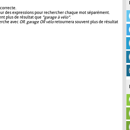
 correcte.
our des expressions pour rechercher chaque mot séparément.
nt plus de résultat que
"garage à vélo"
.
herche avec
OR
.
garage OR vélo
retournera souvent plus de résultat