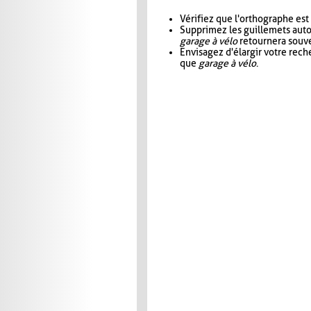
Vérifiez que l'orthographe est
Supprimez les guillemets aut
garage à vélo
retournera souve
Envisagez d'élargir votre rec
que
garage à vélo
.