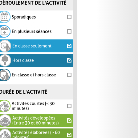
DÉROULEMENT DE L'ACTIVITÉ
Sporadiques
En plusieurs séances
En classe seulement
Hors classe
En classe et hors classe
DURÉE DE L'ACTIVITÉ
Activités courtes (< 30
minutes)
Activités développées
(Entre 30 et 60 minutes)
Activités élaborées (> 60
minutes)