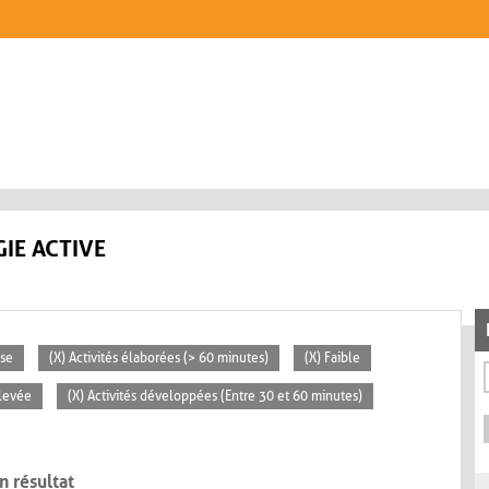
IE ACTIVE
sse
(X) Activités élaborées (> 60 minutes)
(X) Faible
Élevée
(X) Activités développées (Entre 30 et 60 minutes)
n résultat