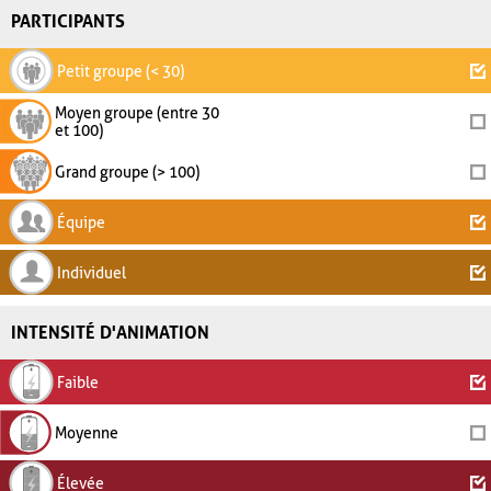
PARTICIPANTS
Petit groupe (< 30)
Moyen groupe (entre 30
et 100)
Grand groupe (> 100)
Équipe
Individuel
INTENSITÉ D'ANIMATION
Faible
Moyenne
Élevée