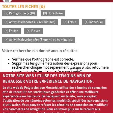
TOUTES LES FICHES (0)
(X) Petit groupe (< 30)
(X) Hors classe
(X) Activités élaborées (> 60 minutes)
(X) Faible
(X) Individuel
(X) Équipe
(X) Élevée
(X) Activités développées (Entre 30 et 60 minutes)
Votre recherche n'a donné aucun résultat
Vérifiez que l'orthographe est correcte.
Supprimez les guillemets autour des expressions pour
rechercher chaque mot séparément.
garage à vélo
retournera
souvent plus de résultat que
"garage à vélo"
.
NOTRE SITE WEB UTILISE DES TÉMOINS AFIN DE
Envisagez d'élargir votre recherche avec
OR
.
garage OR vélo
retournera souvent plus de résultat que
garage à vélo
.
REHAUSSER VOTRE EXPÉRIENCE DE NAVIGATION.
Le site web de Polytechnique Montréal utilise des témoins de connexion
afin de recueillir des statistiques générales et offrir une meilleure
expérience à ses visiteurs. En naviguant sur le site, vous acceptez
l’utilisation de ces témoins selon les modalités spécifiées aux conditions
d’utilisation. Vous pouvez refuser les témoins de connexion en modifiant
vos paramètres de navigation. Pour en savoir plus sur le recours aux