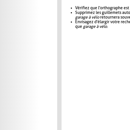
Vérifiez que l'orthographe est
Supprimez les guillemets aut
garage à vélo
retournera souve
Envisagez d'élargir votre rec
que
garage à vélo
.