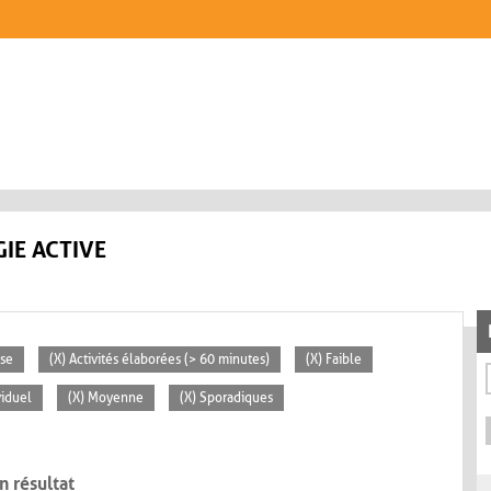
IE ACTIVE
sse
(X) Activités élaborées (> 60 minutes)
(X) Faible
viduel
(X) Moyenne
(X) Sporadiques
n résultat