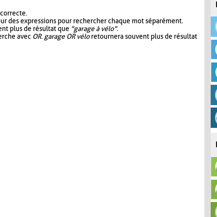
 correcte.
our des expressions pour rechercher chaque mot séparément.
nt plus de résultat que
"garage à vélo"
.
herche avec
OR
.
garage OR vélo
retournera souvent plus de résultat