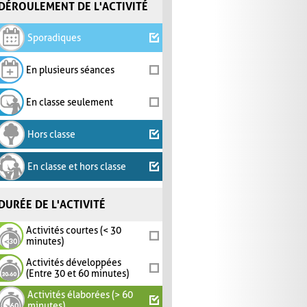
DÉROULEMENT DE L'ACTIVITÉ
Sporadiques
En plusieurs séances
En classe seulement
Hors classe
En classe et hors classe
DURÉE DE L'ACTIVITÉ
Activités courtes (< 30
minutes)
Activités développées
(Entre 30 et 60 minutes)
Activités élaborées (> 60
minutes)