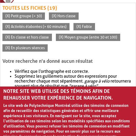
TOUTES LES FICHES (19)
(X) Petit groupe (< 30)
(X) Hors classe
(X) Activités élaborées (> 60 minutes)
(X) Faible
(X) En classe et hors classe
(X) Moyen groupe (entre 30 et 100)
(X) En plusieurs séances
Votre recherche n'a donné aucun résultat
Vérifiez que l'orthographe est correcte.
Supprimez les guillemets autour des expressions pour
rechercher chaque mot séparément.
garage à vélo
retournera
souvent plus de résultat que
"garage à vélo"
.
NOTRE SITE WEB UTILISE DES TÉMOINS AFIN DE
Envisagez d'élargir votre recherche avec
OR
.
garage OR vélo
retournera souvent plus de résultat que
garage à vélo
.
REHAUSSER VOTRE EXPÉRIENCE DE NAVIGATION.
Le site web de Polytechnique Montréal utilise des témoins de connexion
afin de recueillir des statistiques générales et offrir une meilleure
expérience à ses visiteurs. En naviguant sur le site, vous acceptez
l’utilisation de ces témoins selon les modalités spécifiées aux conditions
d’utilisation. Vous pouvez refuser les témoins de connexion en modifiant
vos paramètres de navigation. Pour en savoir plus sur le recours aux