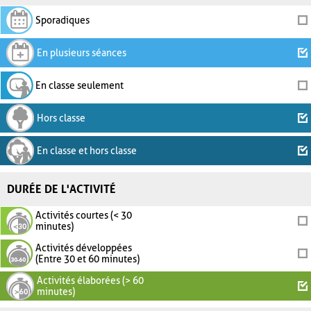
Sporadiques
En plusieurs séances
En classe seulement
Hors classe
En classe et hors classe
DURÉE DE L'ACTIVITÉ
Activités courtes (< 30
minutes)
Activités développées
(Entre 30 et 60 minutes)
Activités élaborées (> 60
minutes)