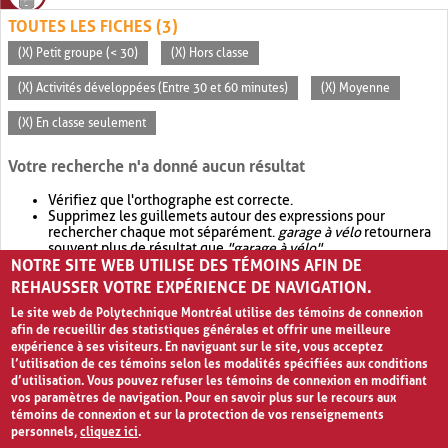
TOUTES LES FICHES (3)
(X) Petit groupe (< 30)
(X) Hors classe
(X) Activités développées (Entre 30 et 60 minutes)
(X) Moyenne
(X) En classe seulement
Votre recherche n'a donné aucun résultat
Vérifiez que l'orthographe est correcte.
Supprimez les guillemets autour des expressions pour
rechercher chaque mot séparément.
garage à vélo
retournera
souvent plus de résultat que
"garage à vélo"
.
NOTRE SITE WEB UTILISE DES TÉMOINS AFIN DE
Envisagez d'élargir votre recherche avec
OR
.
garage OR vélo
retournera souvent plus de résultat que
garage à vélo
.
REHAUSSER VOTRE EXPÉRIENCE DE NAVIGATION.
Le site web de Polytechnique Montréal utilise des témoins de connexion
afin de recueillir des statistiques générales et offrir une meilleure
expérience à ses visiteurs. En naviguant sur le site, vous acceptez
l’utilisation de ces témoins selon les modalités spécifiées aux conditions
d’utilisation. Vous pouvez refuser les témoins de connexion en modifiant
vos paramètres de navigation. Pour en savoir plus sur le recours aux
témoins de connexion et sur la protection de vos renseignements
personnels,
cliquez ici
.
Avis de confidentialité et conditions d’utilisation