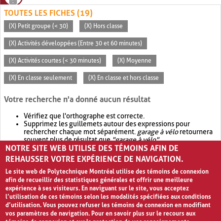
TOUTES LES FICHES (19)
(X) Petit groupe (< 30)
(X) Hors classe
(X) Activités développées (Entre 30 et 60 minutes)
(X) Activités courtes (< 30 minutes)
(X) Moyenne
(X) En classe seulement
(X) En classe et hors classe
Votre recherche n'a donné aucun résultat
Vérifiez que l'orthographe est correcte.
Supprimez les guillemets autour des expressions pour
rechercher chaque mot séparément.
garage à vélo
retournera
souvent plus de résultat que
"garage à vélo"
.
NOTRE SITE WEB UTILISE DES TÉMOINS AFIN DE
Envisagez d'élargir votre recherche avec
OR
.
garage OR vélo
retournera souvent plus de résultat que
garage à vélo
.
REHAUSSER VOTRE EXPÉRIENCE DE NAVIGATION.
Le site web de Polytechnique Montréal utilise des témoins de connexion
afin de recueillir des statistiques générales et offrir une meilleure
expérience à ses visiteurs. En naviguant sur le site, vous acceptez
l’utilisation de ces témoins selon les modalités spécifiées aux conditions
d’utilisation. Vous pouvez refuser les témoins de connexion en modifiant
vos paramètres de navigation. Pour en savoir plus sur le recours aux