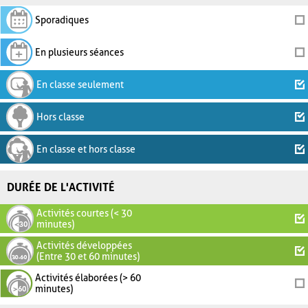
Sporadiques
En plusieurs séances
En classe seulement
Hors classe
En classe et hors classe
DURÉE DE L'ACTIVITÉ
Activités courtes (< 30
minutes)
Activités développées
(Entre 30 et 60 minutes)
Activités élaborées (> 60
minutes)