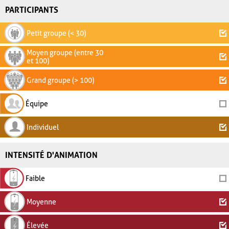
PARTICIPANTS
Petit groupe (< 30)
Moyen groupe (entre 30
et 100)
Grand groupe (> 100)
Équipe
Individuel
INTENSITÉ D'ANIMATION
Faible
Moyenne
Élevée