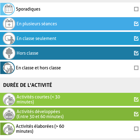
Sporadiques
En plusieurs séances
En classe seulement
Hors classe
En classe et hors classe
DURÉE DE L'ACTIVITÉ
Activités courtes (< 30
minutes)
Activités développées
(Entre 30 et 60 minutes)
Activités élaborées (> 60
minutes)