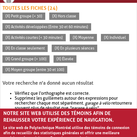
TOUTES LES FICHES (24)
(X) Petit groupe (< 30)
(X) Hors classe
(X) Activités développées (Entre 30 et 60 minutes)
(X) Activités courtes (< 30 minutes)
(X) Moyenne
(X) Individuel
(X) En classe seulement
(X) En plusieurs séances
(X) Grand groupe (> 100)
(X) Élevée
(X) Moyen groupe (entre 30 et 100)
Votre recherche n'a donné aucun résultat
Vérifiez que l'orthographe est correcte.
Supprimez les guillemets autour des expressions pour
rechercher chaque mot séparément.
garage à vélo
retournera
souvent plus de résultat que
"garage à vélo"
.
NOTRE SITE WEB UTILISE DES TÉMOINS AFIN DE
Envisagez d'élargir votre recherche avec
OR
.
garage OR vélo
retournera souvent plus de résultat que
garage à vélo
.
REHAUSSER VOTRE EXPÉRIENCE DE NAVIGATION.
Le site web de Polytechnique Montréal utilise des témoins de connexion
afin de recueillir des statistiques générales et offrir une meilleure