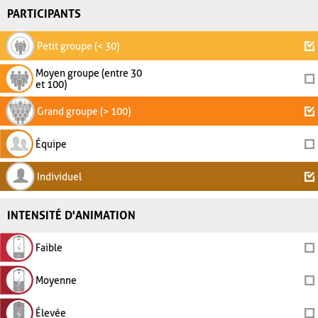
PARTICIPANTS
Petit groupe (< 30)
Moyen groupe (entre 30
et 100)
Grand groupe (> 100)
Équipe
Individuel
INTENSITÉ D'ANIMATION
Faible
Moyenne
Élevée