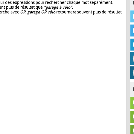
our des expressions pour rechercher chaque mot séparément.
nt plus de résultat que
"garage à vélo"
.
herche avec
OR
.
garage OR vélo
retournera souvent plus de résultat