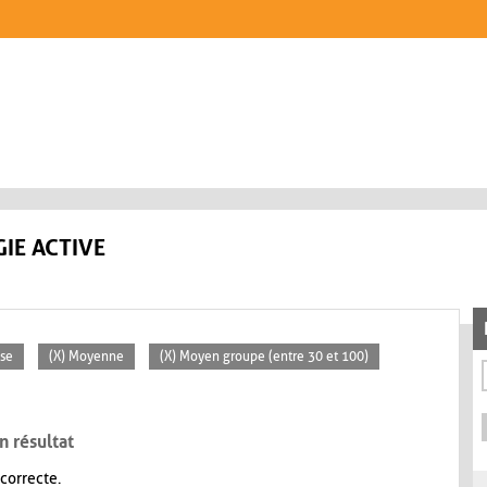
IE ACTIVE
sse
(X) Moyenne
(X) Moyen groupe (entre 30 et 100)
n résultat
 correcte.