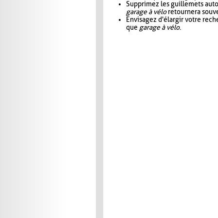
Supprimez les guillemets aut
garage à vélo
retournera souve
Envisagez d'élargir votre rec
que
garage à vélo
.