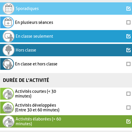
Sporadiques
En plusieurs séances
En classe seulement
Hors classe
En classe et hors classe
DURÉE DE L'ACTIVITÉ
Activités courtes (< 30
minutes)
Activités développées
(Entre 30 et 60 minutes)
Activités élaborées (> 60
minutes)