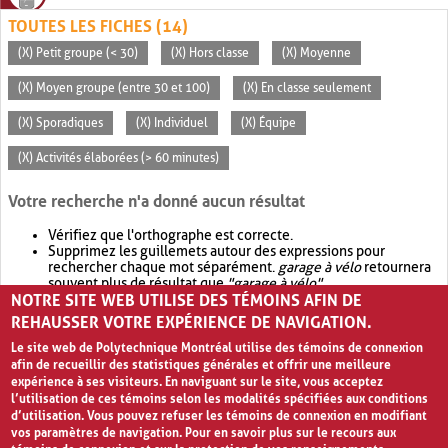
TOUTES LES FICHES (14)
(X) Petit groupe (< 30)
(X) Hors classe
(X) Moyenne
(X) Moyen groupe (entre 30 et 100)
(X) En classe seulement
(X) Sporadiques
(X) Individuel
(X) Équipe
(X) Activités élaborées (> 60 minutes)
Votre recherche n'a donné aucun résultat
Vérifiez que l'orthographe est correcte.
Supprimez les guillemets autour des expressions pour
rechercher chaque mot séparément.
garage à vélo
retournera
souvent plus de résultat que
"garage à vélo"
.
NOTRE SITE WEB UTILISE DES TÉMOINS AFIN DE
Envisagez d'élargir votre recherche avec
OR
.
garage OR vélo
retournera souvent plus de résultat que
garage à vélo
.
REHAUSSER VOTRE EXPÉRIENCE DE NAVIGATION.
Le site web de Polytechnique Montréal utilise des témoins de connexion
afin de recueillir des statistiques générales et offrir une meilleure
expérience à ses visiteurs. En naviguant sur le site, vous acceptez
l’utilisation de ces témoins selon les modalités spécifiées aux conditions
d’utilisation. Vous pouvez refuser les témoins de connexion en modifiant
vos paramètres de navigation. Pour en savoir plus sur le recours aux