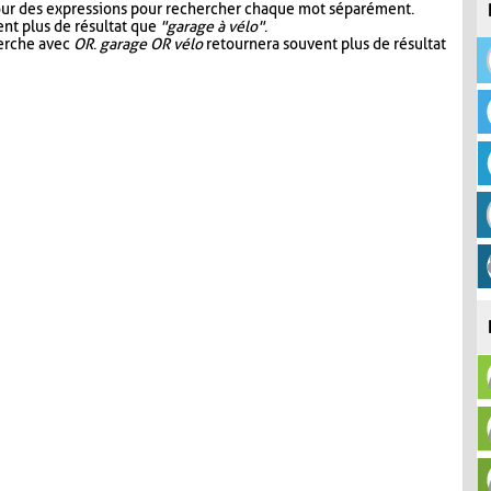
our des expressions pour rechercher chaque mot séparément.
nt plus de résultat que
"garage à vélo"
.
herche avec
OR
.
garage OR vélo
retournera souvent plus de résultat