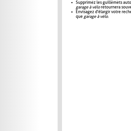
Supprimez les guillemets aut
garage à vélo
retournera souve
Envisagez d'élargir votre rec
que
garage à vélo
.