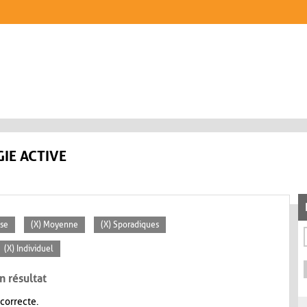
IE ACTIVE
sse
(X) Moyenne
(X) Sporadiques
(X) Individuel
n résultat
 correcte.